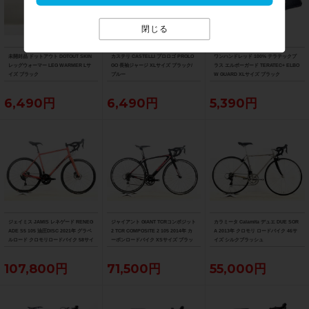
閉じる
未開封品 ドットアウト DOTOUT SKIN
カステリ CASTELLI プロロゴ PROLO
ワンハンドレッド 100% テラテックプ
レッグウォーマー LEG WARMER Lサ
GO 長袖ジャージ XLサイズ ブラック/
ラス エルボーガード TERATEC+ ELBO
イズ ブラック
ブルー
W GUARD XLサイズ ブラック
6,490円
6,490円
5,390円
ジェイミス JAMIS レネゲード RENEG
ジャイアント GIANT TCRコンポジット
カラミータ Calamita デュエ DUE SOR
ADE S5 105 油圧DISC 2021年 グラベ
2 TCR COMPOSITE 2 105 2014年 カ
A 2013年 クロモリ ロードバイク 46サ
ルロード クロモリロードバイク 58サイ
ーボンロードバイク XSサイズ ブラッ
イズ シルクブラッシュ
ズ アノカッパー
ク
107,800円
71,500円
55,000円