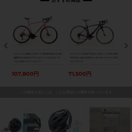
おすすめ商品
VE B
ジェイミス JAMIS レネゲード RENEGADE S5 105
ジャイアント GIANT TCRコンポジット2 TCR COM
カラミ
（サイク
油圧DISC 2021年 グラベルロード クロモリロード
POSITE 2 105 2014年 カーボンロードバイク XSサ
ロモ
バイク 58サイズ アノカッパー
イズ ブラック
107,800円
71,500円
55
この商品を見た人は、こんな商品にも興味を持っています