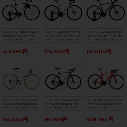
★★ジャイアント GIANT LIV ENVIE A
★★アンカー ANCHOR RL8D 105 202
★★アンカー ANCHOR RL6D 105 202
DVANCED 2 2016年モデル カーボン
1年モデル カーボン ロードバイク 480
2年モデル アルミ ロードバイク 480サ
ロードバイク XSサイズ 2×11速 ブラッ
サイズ 2×11速 プレシャスチタン（サ
イズ 2×11速 ネイビー（サイクルパラダ
ク×ホワイト（サイクルパラダイス山口
イクルパラダイス山口より配送)
イス山口より配送)
より配送)
143,990円
175,450円
121,000円
訳アリ レストアベース アタラ Atala Pr
コーダーブルーム KHODAA BLOOM フ
ピナレロ PINARELLO プリンスディス
ofessional CAMPAGNOLO CHORUS 1
ァーナ FARNA DISC 105 2024年 ロー
ク PRINCE DISK 105 2021年 カーボン
980年代 クロモリ ロードバイク 530サ
ドバイク 500サイズ マットブルー
ロードバイク 430サイズ レッド
イズ グレー/ブルー
154,000円
167,618円
309,364円