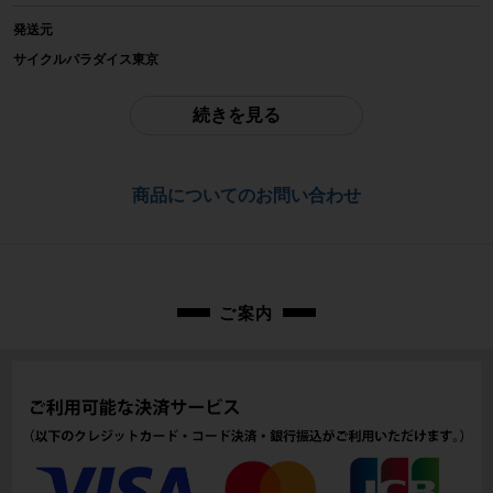
SMITH
発送元
サイクルパラダイス東京
参考価格
※本商品は店頭で現物確認が出来ません。
0,000円
ご不明点はお問い合わせ欄よりご質問下さい。
続きを見る
重量
配送
0
佐川急便にて全国配送いたします。
商品についてのお問い合わせ
商品の状態
お問合わせ番号
中古：S（ほぼ新品・新古未使用品）
cps-2506234027-pa-037619815
箱入りの未使用品です。 外箱のダメージが少々ございます。
ご案内
商品コード
cps-2506234027-pa-037619815