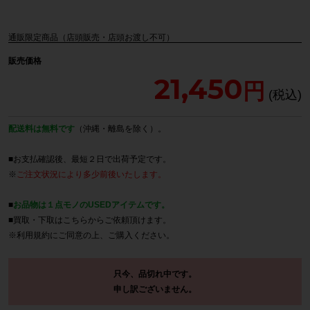
通販限定商品（店頭販売・店頭お渡し不可）
販売価格
21,450
配送料は無料です
（沖縄・離島を除く）。
■お支払確認後、最短２日で出荷予定です。
※
ご注文状況により多少前後いたします。
■
お品物は１点モノのUSEDアイテムです。
■買取・下取は
こちら
からご依頼頂けます。
※
利用規約
にご同意の上、ご購入ください。
只今、品切れ中です。
申し訳ございません。