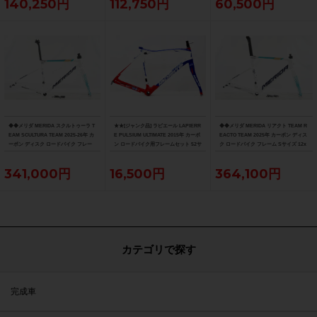
140,250円
112,750円
60,500円
◆◆メリダ MERIDA スクルトゥーラ T
★★[ジャンク品] ラピエール LAPIERR
◆◆メリダ MERIDA リアクト TEAM R
EAM SCULTURA TEAM 2025-26年 カ
E PULSIUM ULTIMATE 2015年 カーボ
EACTO TEAM 2025年 カーボン ディス
ーボン ディスク ロードバイク フレー
ン ロードバイク用フレームセット 52サ
ク ロードバイク フレーム Sサイズ 12x
ム XXSサイズ 12x100/142mm（サイ
イズ ホワイト（サイクルパラダイス山
100/142mm 700C（サイクルパラダイ
クルパラダイス大阪より配送）
口より配送)
ス大阪より配送）
341,000円
16,500円
364,100円
カテゴリで探す
完成車