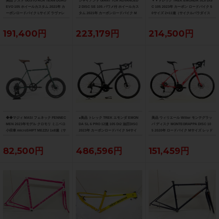
美品 グスト GUSTO RCR TEAN DURO
ジャイアント GIANT TCR ADVANCED
▼▼トレック TREK EMONDA SL5 DIS
EVO 105 ホイールカスタム 2021年 カ
2 DISC SE 105 パワメ付 ホイールカス
C 105 2023年 カーボン ロードバイク 5
ーボンロードバイク Lサイズ ラヴァレ
タム 2021年 カーボンロードバイク M
0サイズ 2×11速（サイクルパラダイス
ッド
サイズ カーボンカラー
福岡より配送）
191,400円
223,179円
214,500円
◆◆マジィ MASI フェネック FENNEC
●美品 トレック TREK エモンダ EMON
美品 ウィリエール Wilier モンテグラッ
MEN 2023年モデル クロモリ ミニベロ
DA SL 6 PRO 12速 105 Di2 油圧DISC
パ ディスク MONTEGRAPPA DISC 10
小径車 microSHIFT MEZZU 1x8速（サ
2023年 カーボンロードバイク 54サイ
5 2020年 ロードバイク Mサイズ レッド
イクルパラダイス大阪より配送）
ズ デニスターブラック
82,500円
486,596円
151,459円