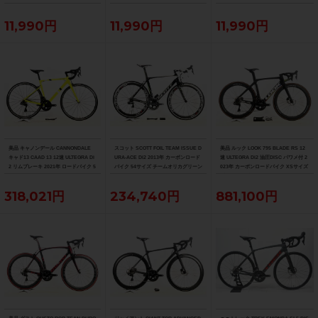
ック
11,990円
11,990円
11,990円
美品 キャノンデール CANNONDALE
スコット SCOTT FOIL TEAM ISSUE D
美品 ルック LOOK 795 BLADE RS 12
キャド13 CAAD 13 12速 ULTEGRA Di
URA-ACE Di2 2013年 カーボンロード
速 ULTEGRA Di2 油圧DISC パワメ付 2
2 リムブレーキ 2021年 ロードバイク 5
バイク 54サイズ チームオリカグリーン
023年 カーボンロードバイク XSサイズ
1サイズ ニュークリアイエロー
エッジカラー
プロチームブラックマット
318,021円
234,740円
881,100円