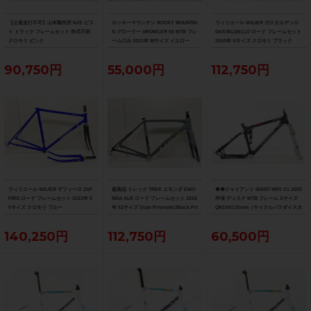
【公道走行不可】山本製作所 NJS ピス
ロッキーマウンテン ROCKY MOUNTAI
ウィリエール WILIER ガスタルデッロ
ト トラック フレームセット 年式不明
N グローラー GROWLER 50 MTB フレ
GASTALDELLO ロード フレームセット
クロモリ ピンク
ームのみ 2021年 Mサイズ イエロー
2020年 Sサイズ クロモリ ブラック
90,750円
55,000円
112,750円
ウィリエール WILIER ザフィーロ ZAF
超美品 トレック TREK エモンダ EMO
◆◆ジャイアント GIANT NRS C1 2005
FIRO ロード フレームセット 2022年 5
NDA ALR ロード フレームセット 2026
年頃 ディスク MTB フレーム Sサイズ
0サイズ クロモリ ブルー
年 52サイズ Slate Prismatic/Black Pri
QR100/135mm（サイクルパラダイス大
smatic Fade
阪より配送）
140,250円
112,750円
60,500円