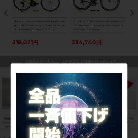
800
美品 キャノンデール CANNONDALE キャド13 CAA
スコット SCOTT FOIL TEAM ISSUE DURA-ACE Di
美品 ル
D 13 12速 ULTEGRA Di2 リムブレーキ 2021年 ロー
2 2013年 カーボンロードバイク 54サイズ チームオ
Di2
ドバイク 51サイズ ニュークリアイエロー
リカグリーンエッジカラー
ク 
318,021円
234,740円
88
この商品を見た人は、こんな商品にも興味を持っています
未使用品 パールイズミ PEARL IZUMI
未使用品 パールイズミ PEARL IZUMI
未使用品 スペシャライズド SPECIALIZ
クールフィットドライ ノースリーブ ア
コールド シェイド ロングスリーブ 長
ED レッグウォーマー THERMINAL 2.0
ンダーウェア XLサイズ ホワイト
袖アンダーウェア XLサイズ ブラック
LEG WARMERS Lサイズ ブラック