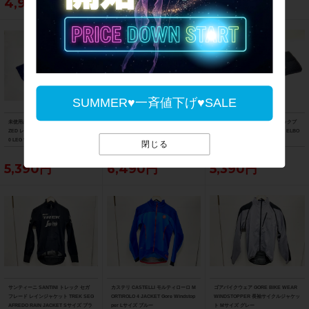
4,950円
6,490円
5,390円
SUMMER♥一斉値下げ♥SALE
未使用品 スペシャライズド SPECIALI
未開封品 ドットアウト DOTOUT SKIN
ワンハンドレッド 100% テラテックプ
ZED レッグウォーマー THERMINAL 2.
レッグウォーマー LEG WARMER Lサ
ラス エルボーガード TERATEC+ ELBO
0 LEG WARMERS WMN Women's X
イズ ブラック
W GUARD XLサイズ ブラック
閉じる
Sサイズ ブラック
5,390円
6,490円
5,390円
サンティーニ SANTINI トレック セガ
カステリ CASTELLI モルティローロ M
ゴアバイクウェア GORE BIKE WEAR
フレード レインジャケット TREK SEG
ORTIROLO 4 JACKET Gore Windstop
WINDSTOPPER 長袖サイクルジャケッ
AFREDO RAIN JACKET Sサイズ ブラ
per Lサイズ ブルー
ト Mサイズ グレー