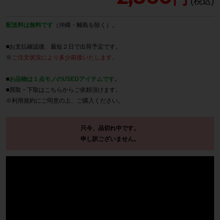
配送料は無料です
（沖縄・離島を除く）。
■お支払確認後、最短２日で出荷予定です。
※
ご注文状況により多少前後いたします。
■
お品物は１点モノのUSEDアイテムです。
■買取・下取は
こちら
からご依頼頂けます。
※
利用規約
にご同意の上、ご購入ください。
只今、品切れ中です。
申し訳ございません。