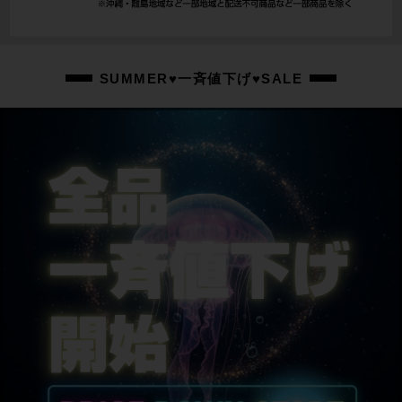
SUMMER♥一斉値下げ♥SALE