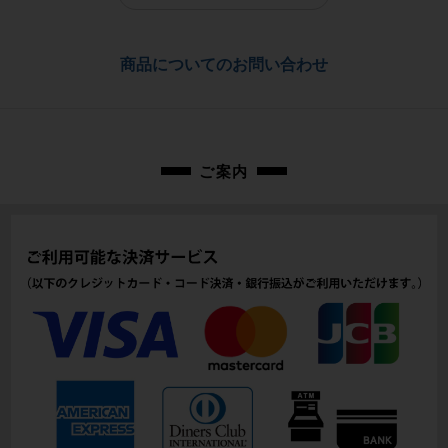
配送
-
佐川急便にて全国配送いたします。
商品についてのお問い合わせ
商品の状態
お問合わせ番号
中古：C（使用感あり/キズ、ヨゴレあり）
使用に伴う染みや擦れ、汚れがあります。
cps-2504032821-pa-037675455
※付属品に関しては写真に写っているものですべてとなります。
実寸 ウエスト：約85cm 総丈：約59cm
ご案内
商品コード
cps-2504032821-pa-037675455