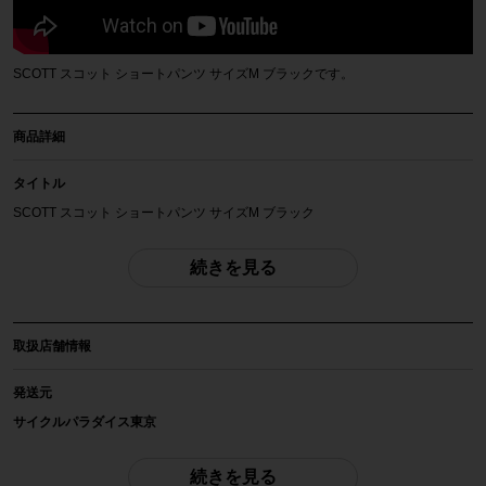
SCOTT スコット ショートパンツ サイズM ブラックです。
商品詳細
タイトル
SCOTT スコット ショートパンツ サイズM ブラック
商品種類
続きを見る
ショートパンツ
メーカー
取扱店舗情報
SCOTT
発送元
参考価格
サイクルパラダイス東京
-
※本商品は店頭で現物確認が出来ません。
ご不明点はお問い合わせ欄よりご質問下さい。
続きを見る
重量