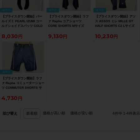
値下げ
値下げ
値下げ
【プライスダウン開始】パー
【プライスダウン開始】ラフ
【プライスダウン開始】アソ
ルイズミ PEARL IZUMI コー
ァ Rapha コアショーツ
ス ASSOS ミレ MILLE GT
ルドシェイドスパッツ COLD
CORE SHORTS Mサイズ
HALF SHORTS C2 Lサイズ
SHADE Mサイズ ブラック
MEDIUM ブラック【お買い得
ブラック【お買い得SALE】
8,030
9,130
10,230
【お買い得SALE】
SALE】
値下げ
【プライスダウン開始】ラフ
ァ Rapha コミューターショー
ツ COMMUTER SHORTS サ
イズ30 ネイビー【お買い得
4,730
SALE】
価格が高い順
価格が安い順
並び替え
新着順
4
件中
1
-
4
件表示