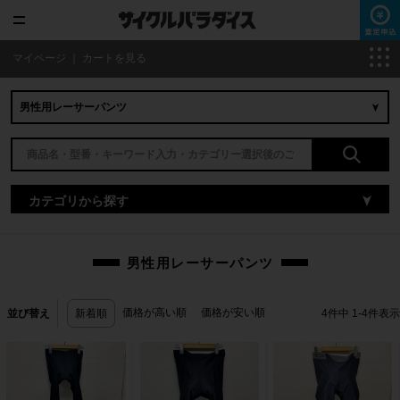
マイページ
｜
カートを見る
カテゴリから探す
男性用レーサーパンツ
価格が高い順
価格が安い順
並び替え
新着順
4
件中
1
-
4
件表示