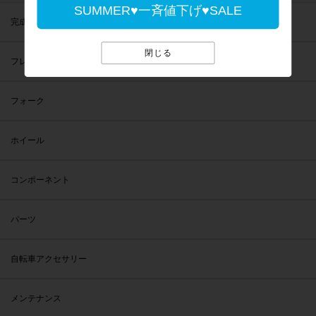
SUMMER♥一斉値下げ♥SALE
完成車
閉じる
フレーム
フォーク
ホイール
コンポーネント
パーツ
自転車アクセサリー
メンテナンス