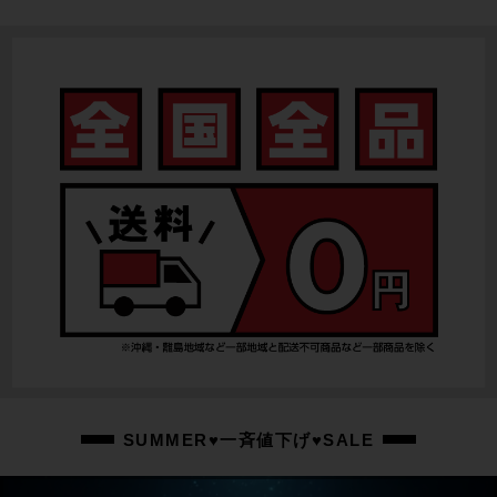
SUMMER♥一斉値下げ♥SALE