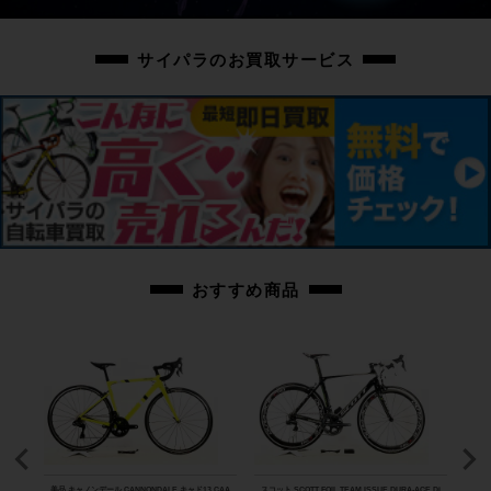
サイパラのお買取サービス
おすすめ商品
8000
美品 キャノンデール CANNONDALE キャド13 CAA
スコット SCOTT FOIL TEAM ISSUE DURA-ACE Di
美品 ル