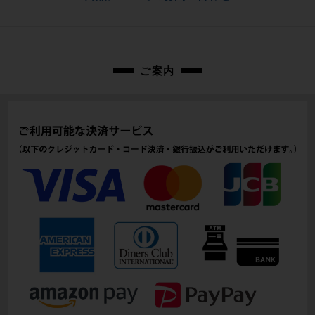
商品の状態
お問合わせ番号
中古：C（使用感あり/キズ、ヨゴレあり）
cpt-2507070906-wh-037604955
リムの外周部分にキズがあり、フリーボディには削れ傷が見られます。
クイックレバーは付属しておりません。
リムには、走行に支障ない程度の振れが前後に少々あります。
ご案内
前後ともに使用に伴う傷や擦れ傷、汚れがあります。
リムのブレーキ面は、前後共に、通常の使用感が感じられます。
ハブの回転は、前後共に走行に支障ない程度の抵抗がやや感じられます。
※付属品に関しては写真に写っているものですべてとなります。
商品コード
cpt-2507070906-wh-037604955