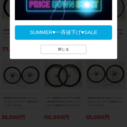
超美品 ウィンスペース WINSPACE ウ
レイノルズ REYNOLDS AR58/AR62 D
美品 AX-LIGHTNESS SELECTION 25T
SUMMER♥一斉値下げ♥SALE
ナス UNAAS HARD SE ホイールセッ
B ホイールセット シマノフリー 11速 D
TU ホイールセット シマノフリー 11速
ト シマノフリー 11速 DISC チューブレ
ISC チューブレスレディ カーボン
リムブレーキ チューブラー カーボン
スレディ カーボン
77,000円
104,500円
126,500円
閉じる
未走行品 ESR 451 38mmハイト ホイ
シマノ SHIMANO アルテグラ ULTEGR
未走行品 ESR 451 38mmハイト ホイー
ールセット シマノフリー 11速 DISC ク
A WH-R8170 C36 ホイールセット シマ
ルセット シマノフリー 11速 DISC クリ
リンチャー カーボン
ノフリー 11速 DISC チューブレスレデ
ンチャー カーボン
ィ カーボン
55,000円
110,000円
55,000円