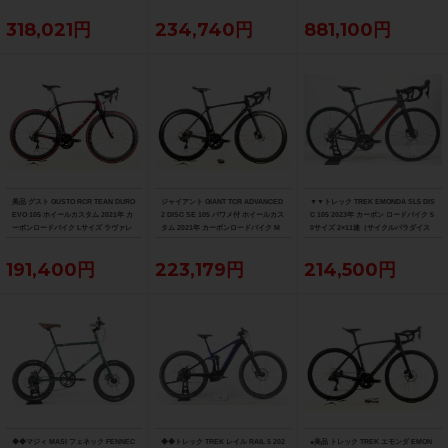
1サイズ ニュークリアイエロー
エッジカラー
プロチームブラックマット
318,021円
234,740円
881,100円
美品 グスト GUSTO RCR TEAN DURO
ジャイアント GIANT TCR ADVANCED
▼▼トレック TREK EMONDA SL5 DIS
EVO 105 ホイールカスタム 2021年 カ
2 DISC SE 105 パワメ付 ホイールカス
C 105 2023年 カーボン ロードバイク 5
ーボンロードバイク Lサイズ ラヴァレ
タム 2021年 カーボンロードバイク M
0サイズ 2×11速（サイクルパラダイス
ッド
サイズ カーボンカラー
福岡より配送）
191,400円
223,179円
214,500円
◆◆マジィ MASI フェネック FENNEC
◆◆トレック TREK レイル RAIL 5 202
●美品 トレック TREK エモンダ EMON