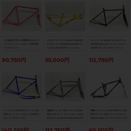
【公道走行不可】山本製作所 NJS ピス
ロッキーマウンテン ROCKY MOUNTAI
ウィリエール WILIER ガスタルデッロ
ト トラック フレームセット 年式不明
N グローラー GROWLER 50 MTB フレ
GASTALDELLO ロード フレームセット
クロモリ ピンク
ームのみ 2021年 Mサイズ イエロー
2020年 Sサイズ クロモリ ブラック
90,750円
55,000円
112,750円
ウィリエール WILIER ザフィーロ ZAF
超美品 トレック TREK エモンダ EMO
◆◆ジャイアント GIANT NRS C1 2005
FIRO ロード フレームセット 2022年 5
NDA ALR ロード フレームセット 2026
年頃 ディスク MTB フレーム Sサイズ
0サイズ クロモリ ブルー
年 52サイズ Slate Prismatic/Black Pri
QR100/135mm（サイクルパラダイス大
smatic Fade
阪より配送）
140,250円
112,750円
60,500円