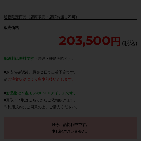
通販限定商品（店頭販売・店頭お渡し不可）
販売価格
203,500
配送料は無料です
（沖縄・離島を除く）。
■お支払確認後、最短２日で出荷予定です。
※
ご注文状況により多少前後いたします。
■
お品物は１点モノのUSEDアイテムです。
■買取・下取は
こちら
からご依頼頂けます。
※
利用規約
にご同意の上、ご購入ください。
只今、品切れ中です。
申し訳ございません。