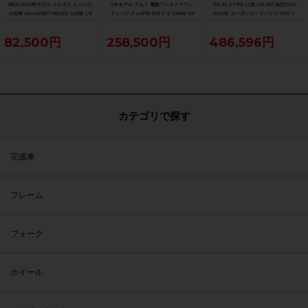
MEN 2023年モデル クロモリ ミニベロ
1年モデル アルミ 電動アシストマウン
DA SL 6 PRO 12速 105 Di2 油圧DISC
小径車 microSHIFT MEZZU 1x8速（サ
テンバイク e-MTB Mサイズ SRAM SX
2023年 カーボンロードバイク 54サイ
イクルパラダイス大阪より配送）
EAGLE 1x12速 （サイクルパラダイス
ズ デニスターブラック
大阪より配送）
82,500円
258,500円
486,596円
カテゴリで探す
完成車
フレーム
フォーク
ホイール