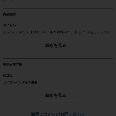
商品詳細
タイトル
エンヴィ ENVE SES3.4 GEN2 CHRIS KING R45ハブ ホイールセット シマノ
フリー 11速 リムブレーキ チューブレスレディ カーボン
続きを見る
商品種類
ホイールセット
取扱店舗情報
メーカー
ENVE
発送元
サイクルパラダイス東京
参考価格
※本商品は店頭で現物確認が出来ません。
-
ご不明点はお問い合わせ欄よりご質問下さい。
続きを見る
重量
配送
フロント：0.68kg/リア：0.82kg
佐川急便にて全国配送いたします。
商品についてのお問い合わせ