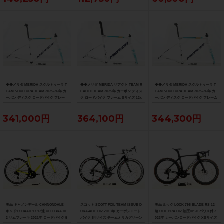
◆◆メリダ MERIDA スクルトゥーラ T
◆◆メリダ MERIDA リアクト TEAM R
◆◆メリダ MERIDA スクルトゥーラ T
EAM SCULTURA TEAM 2025-26年 カ
EACTO TEAM 2025年 カーボン ディス
EAM SCULTURA TEAM 2025-26年 カ
ーボン ディスク ロードバイク フレー
ク ロードバイク フレーム Sサイズ 12x
ーボン ディスク ロードバイク フレーム
ム XXSサイズ 12x100/142mm（サイ
100/142mm 700C（サイクルパラダイ
Sサイズ 12x100/142mm 700C（サイク
クルパラダイス大阪より配送）
ス大阪より配送）
ルパラダイス大阪より配送）
341,000円
364,100円
344,300円
美品 キャノンデール CANNONDALE
スコット SCOTT FOIL TEAM ISSUE D
美品 ルック LOOK 795 BLADE RS 12
キャド13 CAAD 13 12速 ULTEGRA Di
URA-ACE Di2 2013年 カーボンロード
速 ULTEGRA Di2 油圧DISC パワメ付 2
2 リムブレーキ 2021年 ロードバイク 5
バイク 54サイズ チームオリカグリーン
023年 カーボンロードバイク XSサイズ