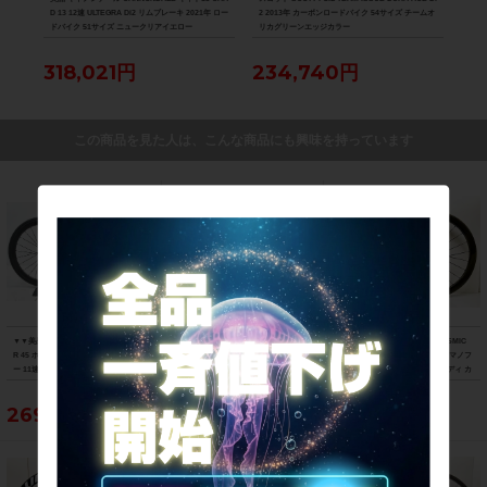
D 13 12速 ULTEGRA Di2 リムブレーキ 2021年 ロー
2 2013年 カーボンロードバイク 54サイズ チームオ
Di2
ドバイク 51サイズ ニュークリアイエロー
リカグリーンエッジカラー
ク 
318,021円
234,740円
88
この商品を見た人は、こんな商品にも興味を持っています
▼▼美品 マビック MAVIC COSMIC SL
スコープサイクリング SCOPE CYCLI
マビック MAVIC コスミック COSMIC
R 45 ホイール 前後 セット シマノフリ
NG R5 ホイールセット シマノフリー 1
SLR 45 DISC ホイールセット シマノフ
ー 11速 チューブレスレディ セラミッ
1速/12速 リムブレーキ チューブレスレ
リー 11速 DISC チューブレスレディ カ
クベアリング（サイクルパラダイス福
ディ カーボン
ーボン
岡より配送）
269,500円
110,000円
148,500円