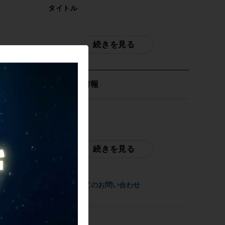
タイトル
シンクロス SYNCROS キャピタル
CAPITAL1.0 ホイールセット シマノフリ
続きを見る
ー 11速 DISC フックレスリム カーボン
商品種類
取扱店舗情報
ホイールセット
発送元
メーカー
サイクルパラダイス東京
SYNCROS
※本商品は店頭で現物確認が出来ません。
続きを見る
ご不明点はお問い合わせ欄よりご質問下さ
い。
参考価格
-
商品についてのお問い合わせ
配送
佐川急便にて全国配送いたします。
重量