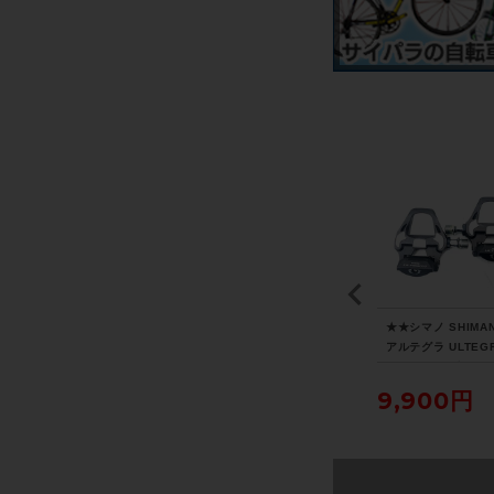
i
★★オージーケー カブ
★★メット MET リヴァ
★★シマノ SHIMA
T
ト OGK KABUTO レク
ーレ RIVALE MIPS Lサ
アルテグラ ULTEG
 5
ト RECT M-L 57-60cm
イズ 58-61cm グレー 2
PD-R8000 ビンデ
チェ
ブラック 2026年製造
022年製（サイクルパラ
グペダル SPD-SL
5,500円
7,700円
9,900円
02
（サイクルパラダイス山
ダイス山口より配送)
イクルパラダイス山
ラダ
口より配送)
り配送)