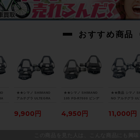
おすすめ商品
NO
★★シマノ SHIMANO
★★シマノ SHIMANO
★★美品 シマノ SH
RA
アルテグラ ULTEGRA
105 PD-R7000 ビンデ
NO アルテグラ UL
ィン
PD-R8000 ビンディン
ィングペダル（サイクル
RA PD-R8000 
（サ
グペダル SPD-SL（サ
パラダイス山口より配
ィングペダル SPD-
9,900円
4,950円
11,000円
口よ
イクルパラダイス山口よ
送)
（サイクルパラダ
り配送)
口より配送)
この商品を見た人は、こんな商品にも興味