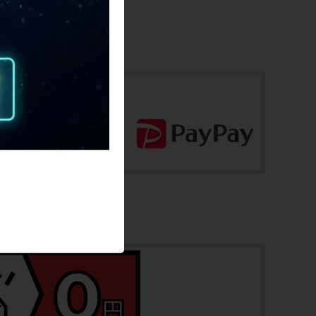
フロント：0.66kg/リア：0.82kg
お問合わせ番号
cpt-2511280901-wh-037605152
商品の状態
中古：B（使用感少な目/小キズ、ヨゴレ
少々）
リムには、走行に支障ない程度の振れが前
後に1mm前後あります。
前後ともに小キズと擦れ傷、薄い汚れ程度
の美品商品です。
ホイールは、DISCブレーキ仕様です。
ハブの回転は、前後共に走行に支障ない程
度の抵抗がやや感じられます。
※付属品に関しては写真に写っているもの
ですべてとなります。
商品コード