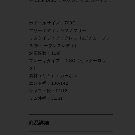
ー 11速 DISC フックレスリム カーボンで
す
ホイールサイズ：700C
フリーボディ：シマノフリー
リムタイプ：フックレスリム(チューブレ
ス/チューブレスレディ)
対応速数：11速
ブレーキタイプ：DISC（センターロッ
ク）
素材（リム）：カーボン
エンド幅：100/142
シャフト径：12/12
リム外幅：31/31
商品詳細