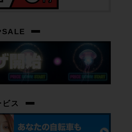
cpt-2511280901-wh-037605152
SALE
ービス