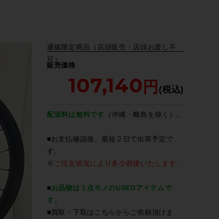
通販限定商品（店頭販売・店頭お渡し不
可）
販売価格
107,140
配送料は無料です
（沖縄・離島を除く）。
■お支払確認後、最短２日で出荷予定で
す。
※
ご注文状況により多少前後いたします。
■
お品物は１点モノのUSEDアイテムで
す。
■買取・下取は
こちら
からご依頼頂けま