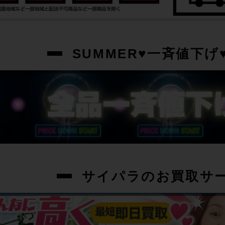
SUMMER♥一斉値下げ♥
サイパラのお買取サ