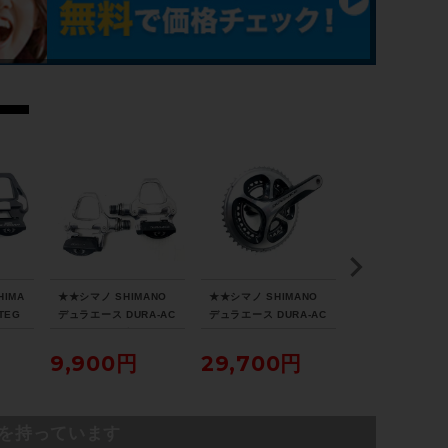
IMA
★★シマノ SHIMANO
★★シマノ SHIMANO
★★キングケージ 
TEG
デュラエース DURA-AC
デュラエース DURA-AC
CAGE USA SS
ビンデ
E PD-7810 ビンディン
E FC-9000 50-34T 2
ケージ 2個セッ
SL
グペダル（サイクルパラ
×11s 165mm クランク
クルパラダイス山
9,900円
29,700円
8,800円
イス山
ダイス山口より配送)
セット 緩み止めプレー
配送)
ト、ボルト欠品（サイク
ルパラダイス山口より配
送)
を持っています