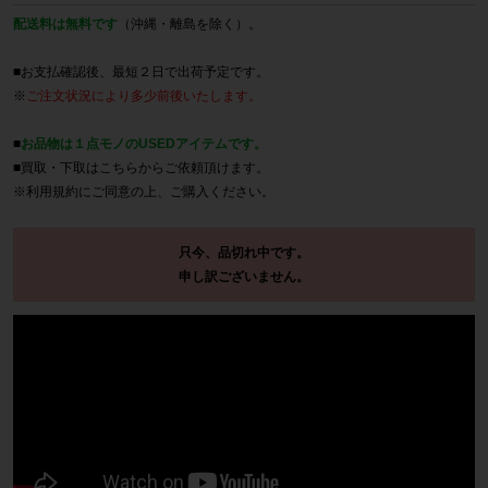
配送料は無料です
（沖縄・離島を除く）。
■お支払確認後、最短２日で出荷予定です。
※
ご注文状況により多少前後いたします。
■
お品物は１点モノのUSEDアイテムです。
■買取・下取は
こちら
からご依頼頂けます。
※
利用規約
にご同意の上、ご購入ください。
只今、品切れ中です。
申し訳ございません。