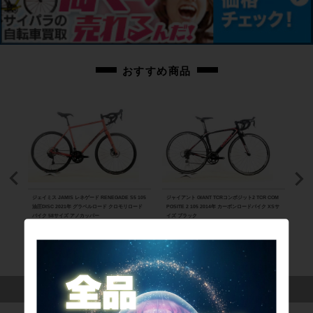
おすすめ商品
VE B
ジェイミス JAMIS レネゲード RENEGADE S5 105
ジャイアント GIANT TCRコンポジット2 TCR COM
カラミ
（サイク
油圧DISC 2021年 グラベルロード クロモリロード
POSITE 2 105 2014年 カーボンロードバイク XSサ
ロモ
バイク 58サイズ アノカッパー
イズ ブラック
107,800円
71,500円
55
この商品を見た人は、こんな商品にも興味を持っています