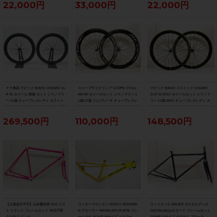
22,000円
33,000円
22,000円
▼▼美品 マビック MAVIC COSMIC SL
スコープサイクリング SCOPE CYCLI
マビック MAVIC コスミック COSMIC
R 45 ホイール 前後 セット シマノフリ
NG R5 ホイールセット シマノフリー 1
SLR 45 DISC ホイールセット シマノフ
ー 11速 チューブレスレディ セラミッ
1速/12速 リムブレーキ チューブレスレ
リー 11速 DISC チューブレスレディ カ
クベアリング（サイクルパラダイス福
ディ カーボン
ーボン
岡より配送）
269,500円
110,000円
148,500円
【公道走行不可】山本製作所 NJS ピス
ロッキーマウンテン ROCKY MOUNTAI
ウィリエール WILIER ガスタルデッロ
ト トラック フレームセット 年式不明
N グローラー GROWLER 50 MTB フレ
GASTALDELLO ロード フレームセット
クロモリ ピンク
ームのみ 2021年 Mサイズ イエロー
2020年 Sサイズ クロモリ ブラック