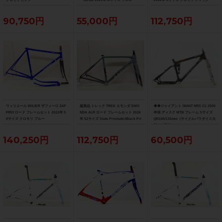
90,750円
55,000円
112,750円
ウィリエール WILIER ザフィーロ ZAF
超美品 トレック TREK エモンダ EMO
◆◆ジャイアント GIANT NRS C1 2005
FIRO ロード フレームセット 2022年 5
NDA ALR ロード フレームセット 2026
年頃 ディスク MTB フレーム Sサイズ
0サイズ クロモリ ブルー
年 52サイズ Slate Prismatic/Black Pri
QR100/135mm（サイクルパラダイス大
smatic Fade
阪より配送）
140,250円
112,750円
60,500円