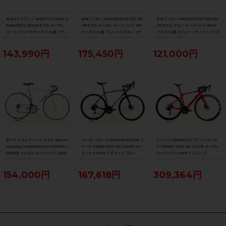
★★ジャイアント GIANT LIV ENVIE A
★★アンカー ANCHOR RL8D 105 202
★★アンカー ANCHOR RL6D 105 202
DVANCED 2 2016年モデル カーボン
1年モデル カーボン ロードバイク 480
2年モデル アルミ ロードバイク 480サ
ロードバイク XSサイズ 2×11速 ブラッ
サイズ 2×11速 プレシャスチタン（サ
イズ 2×11速 ネイビー（サイクルパラダ
ク×ホワイト（サイクルパラダイス山口
イクルパラダイス山口より配送)
イス山口より配送)
より配送)
143,990円
175,450円
121,000円
訳アリ レストアベース アタラ Atala Pr
コーダーブルーム KHODAA BLOOM フ
ピナレロ PINARELLO プリンスディス
ofessional CAMPAGNOLO CHORUS 1
ァーナ FARNA DISC 105 2024年 ロー
ク PRINCE DISK 105 2021年 カーボン
980年代 クロモリ ロードバイク 530サ
ドバイク 500サイズ マットブルー
ロードバイク 430サイズ レッド
イズ グレー/ブルー
154,000円
167,618円
309,364円