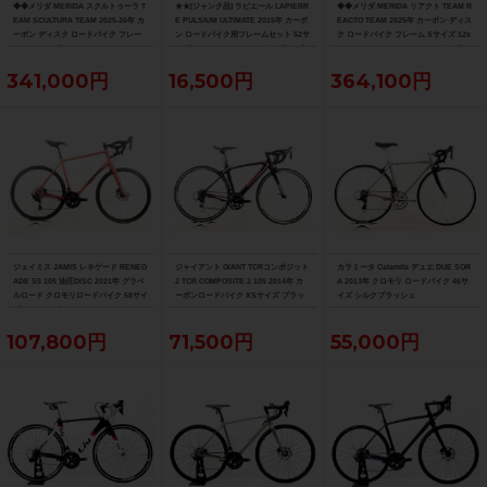
◆◆メリダ MERIDA スクルトゥーラ T
★★[ジャンク品] ラピエール LAPIERR
◆◆メリダ MERIDA リアクト TEAM R
EAM SCULTURA TEAM 2025-26年 カ
E PULSIUM ULTIMATE 2015年 カーボ
EACTO TEAM 2025年 カーボン ディス
ーボン ディスク ロードバイク フレー
ン ロードバイク用フレームセット 52サ
ク ロードバイク フレーム Sサイズ 12x
ム XXSサイズ 12x100/142mm（サイ
イズ ホワイト（サイクルパラダイス山
100/142mm 700C（サイクルパラダイ
クルパラダイス大阪より配送）
口より配送)
ス大阪より配送）
341,000円
16,500円
364,100円
ジェイミス JAMIS レネゲード RENEG
ジャイアント GIANT TCRコンポジット
カラミータ Calamita デュエ DUE SOR
ADE S5 105 油圧DISC 2021年 グラベ
2 TCR COMPOSITE 2 105 2014年 カ
A 2013年 クロモリ ロードバイク 46サ
ルロード クロモリロードバイク 58サイ
ーボンロードバイク XSサイズ ブラッ
イズ シルクブラッシュ
ズ アノカッパー
ク
107,800円
71,500円
55,000円