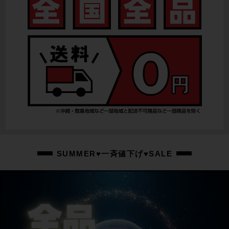
SUMMER♥一斉値下げ♥SALE