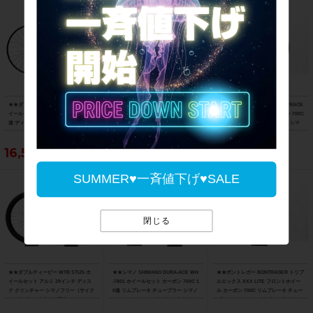
★★ダブルティービー WTB STi23 ホ
★★ダブルティービー WTB STi23 ホ
★★ボントレガー BONTRAGER RACE
イールセット アルミ 29インチ/700 11
イールセット アルミ 700/29インチ デ
XXX LITE リアホイール カーボン 700C
速 ディスク チューブレス2WAY シマノ
ィスク クリンチャー シマノフリー（サ
10速 リムブレーキ チューブラー シマ
フリー（サイクルパラダイス山口より
イクルパラダイス山口より配送)
ノフリー（サイクルパラダイス山口よ
配送)
り配送)
16,500円
22,000円
27,500円
SUMMER♥一斉値下げ♥SALE
閉じる
★★ダブルティービー WTB STi25 ホ
★★シマノ SHIMANO DURA-ACE WH
★★ボントレガー BONTRAGER トリプ
イールセット アルミ 29インチ ディス
-7801 ホイールセット カーボン 700C 1
ルエックス XXX LITE フロントホイー
ク クリンチャー シマノフリー（サイク
0速 リムブレーキ チューブラー シマノ
ル カーボン 700C リムブレーキ チュー
ルパラダイス山口より配送)
フリー（サイクルパラダイス山口より
ブラー （サイクルパラダイス山口より
配送)
配送)