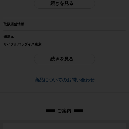
続きを見る
商品種類
ホイールセット
取扱店舗情報
メーカー
FULCRUM
発送元
サイクルパラダイス東京
参考価格
※本商品は店頭で現物確認が出来ません。
-
ご不明点はお問い合わせ欄よりご質問下さい。
続きを見る
重量
配送
フロント：0.72kg/リア：0.82kg
佐川急便にて全国配送いたします。
商品についてのお問い合わせ
商品の状態
お問合わせ番号
中古：S（ほぼ新品・新古未使用品）
cpt-2512190905-wh-037600152
前後共に保管に伴う小傷や擦れ傷、薄い汚れ程度はありますが未走行の超美品
商品です。
ご案内
ホイールは、DISCブレーキ仕様です。
※付属品に関しては写真に写っているものですべてとなります。