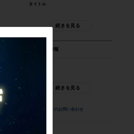
タイトル
未走行品 CAMPAGNOLO ボーラウルトラ
BORA ULTRA WTO 60 C23 DB ホイール
続きを見る
セット シマノフリー 11速 DISC チューブ
レスレディ カーボン
取扱店舗情報
商品種類
ホイールセット
発送元
サイクルパラダイス東京
メーカー
※本商品は店頭で現物確認が出来ません。
続きを見る
CAMPAGNOLO
ご不明点はお問い合わせ欄よりご質問下さ
い。
参考価格
商品についてのお問い合わせ
配送
-
佐川急便にて全国配送いたします。
重量