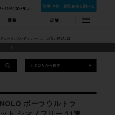
簡単30秒！買取価格を調べる
0～20:00(定休無し)
通販
店舗
ISC チューブレスレディ カーボン【お買い得SALE】
カート
カテゴリから探す
NOLO ボーラウルトラ
ールセット シマノフリー 11速