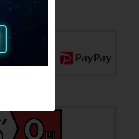
お問合わせ番号
フロント：0.66kg/リア：0.76kg
cpt-2512220908-wh-037600164
商品の状態
中古：S（ほぼ新品・新古未使用品）
前後共に保管に伴う小傷や擦れ傷、薄い汚
れ程度はありますが未走行の超美品商品で
す。
ホイールは、DISCブレーキ仕様です。
※付属品に関しては写真に写っているもの
ですべてとなります。
商品コード
cpt-2512220908-wh-037600164