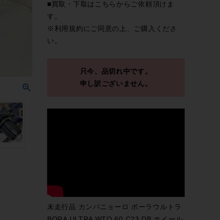
■買取・下取は
こちら
からご依頼頂けま
す。
※
利用規約
にご同意の上、ご購入くださ
い。
只今、品切れ中です。
申し訳ございません。
未走行品 カンパニョーロ ボーラウルトラ
BORA ULTRA WTO 60 C23 DB ホイール