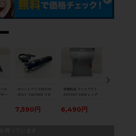
ニベロ
キャットアイ CATEYE
未開封品 ドットアウト
U DESIGN BIRD
プター
ボルト VOLT800 フロ
DOTOUT SKIN レッグ
R Suspension Se
ントライト 点灯確認済
ウォーマー LEG WARM
ver/Black バ
み
ER Lサイズ ブラック
フロント&リアサ
7,590円
6,490円
25,190円
ションセット
を持っています