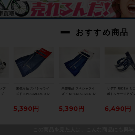
おすすめ商品
ロンプ
未使用品 スペシャライ
未使用品 スペシャライ
リデア RIDEA ミ
ンプ
ズド SPECIALIZED レ
ズド SPECIALIZED レ
ボトルケージアダ
GE
ッグウォーマー THERM
ッグウォーマー THERM
ブラック
Y シ
INAL 2.0 LEG WARME
INAL 2.0 LEG WARME
5,390円
5,390円
6,490円
RS Lサイズ ブラック
RS WMN Women's XS
サイズ ブラック
この商品を見た人は、こんな商品にも興味