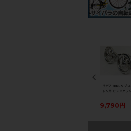
YE
トレック TREK エモン
ビアンキ BIANCHI フェ
リデア RIDEA ブ
ロ
ダ EMONDA ALR5 DIS
ニーチェ スポーツ FENI
トン用 ヒンジクラ
済
C 105 油圧DISC 2021
CE SPORT Tiagra 20
アッセンブリー HIN
年 ロードバイク 47サイ
17年 ロードバイク 50
CLAMP ASSEMBL
155,188円
103,400円
9,790円
ズ スレート トゥ トレッ
サイズ ホワイト
ルバー
ク ブラック フェード