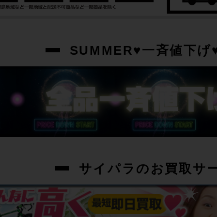
SUMMER♥一斉値下げ♥
サイパラのお買取サ