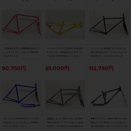
【公道走行不可】山本製作所 NJS ピス
ロッキーマウンテン ROCKY MOUNTAI
ウィリエール WILIER ガスタルデッロ
ト トラック フレームセット 年式不明
N グローラー GROWLER 50 MTB フレ
GASTALDELLO ロード フレームセット
クロモリ ピンク
ームのみ 2021年 Mサイズ イエロー
2020年 Sサイズ クロモリ ブラック
90,750円
55,000円
112,750円
ウィリエール WILIER ザフィーロ ZAF
超美品 トレック TREK エモンダ EMO
◆◆ジャイアント GIANT NRS C1 2005
FIRO ロード フレームセット 2022年 5
NDA ALR ロード フレームセット 2026
年頃 ディスク MTB フレーム Sサイズ
0サイズ クロモリ ブルー
年 52サイズ Slate Prismatic/Black Pri
QR100/135mm（サイクルパラダイス大
smatic Fade
阪より配送）