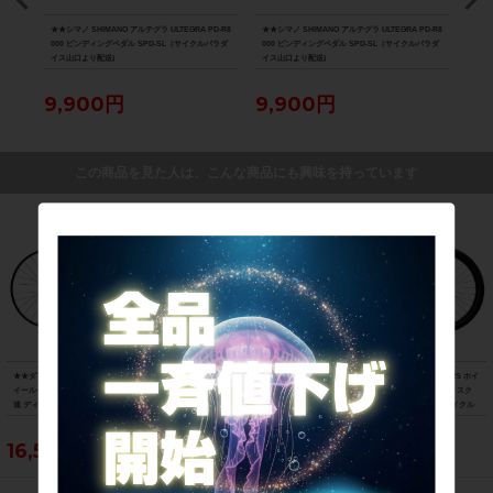
Lサイズ
★★シマノ SHIMANO アルテグラ ULTEGRA PD-R8
★★シマノ SHIMANO アルテグラ ULTEGRA PD-R8
★★シ
イス山
000 ビンディングペダル SPD-SL（サイクルパラダ
000 ビンディングペダル SPD-SL（サイクルパラダ
ペダ
イス山口より配送)
イス山口より配送)
9,900円
9,900円
4,
この商品を見た人は、こんな商品にも興味を持っています
★★ダブルティービー WTB STi23 ホ
★★ボントレガー BONTRAGER RACE
★★ダブルティービー WTB STi25 ホイ
イールセット アルミ 29インチ/700 11
XXX LITE リアホイール カーボン 700
ールセット アルミ 29インチ ディスク
速 ディスク チューブレス2WAY シマノ
C 10速 リムブレーキ チューブラー シ
クリンチャー シマノフリー（サイクル
フリー（サイクルパラダイス山口より
マノフリー（サイクルパラダイス山口
パラダイス山口より配送)
配送)
より配送)
16,500円
27,500円
22,000円