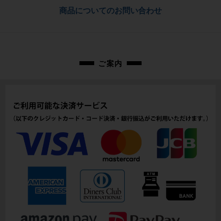
フロント：0.94kg/リア：1.10kg
佐川急便にて全国配送いたします。
商品についてのお問い合わせ
商品の状態
お問合わせ番号
中古：D（強い使用感あり/目立つキズ、ヨゴレ、サビなど）
cpt-2602170910-wh-037601926
リムには、走行に支障ない程度の振れが前後に1mm前後あります。
前後ともに使用に伴う傷や擦れ傷、汚れがあります。
ホイールは、DISCブレーキ仕様です。
ご案内
ハブの回転は、フロントはゴリがあり、メンテナンスが必要です。リアは走行
に支障ない程度の抵抗がやや感じられます。
※付属品に関しては写真に写っているものですべてとなります。
商品コード
cpt-2602170910-wh-037601926