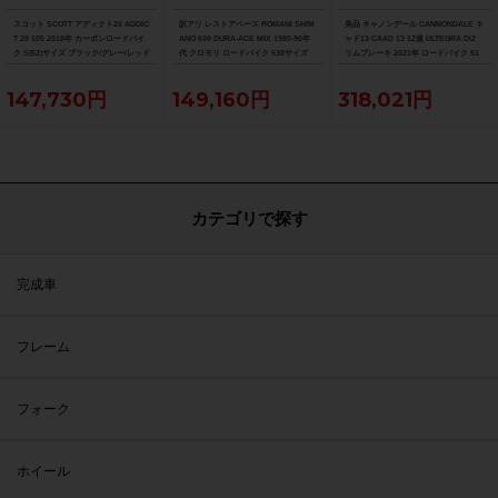
スコット SCOTT アディクト20 ADDIC
訳アリ レストアベース ROMANI SHIM
美品 キャノンデール CANNONDALE キ
T 20 105 2018年 カーボンロードバイ
ANO 600 DURA-ACE MIX 1980-90年
ャド13 CAAD 13 12速 ULTEGRA Di2
ク S(52)サイズ ブラック/グレー/レッド
代 クロモリ ロードバイク 530サイズ
リムブレーキ 2021年 ロードバイク 51
ホワイト/ピンク/イエロー
サイズ ニュークリアイエロー
147,730円
149,160円
318,021円
カテゴリで探す
完成車
フレーム
フォーク
ホイール