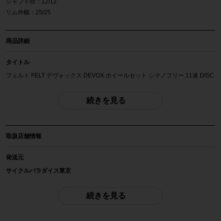
シャフト径：12/12
リム外幅：25/25
商品詳細
タイトル
フェルト FELT デヴォックス DEVOX ホイールセット シマノフリー 11速 DISC
クリンチャー アルミ
続きを見る
商品種類
ホイールセット
取扱店舗情報
メーカー
FELT
発送元
サイクルパラダイス東京
参考価格
※本商品は店頭で現物確認が出来ません。
-
ご不明点はお問い合わせ欄よりご質問下さい。
続きを見る
重量
配送