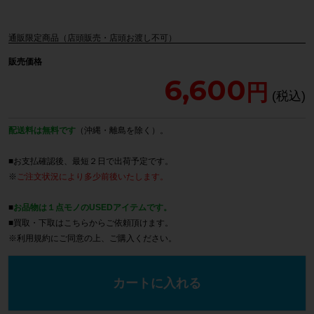
通販限定商品（店頭販売・店頭お渡し不可）
販売価格
6,600
配送料は無料です
（沖縄・離島を除く）。
■お支払確認後、最短２日で出荷予定です。
※
ご注文状況により多少前後いたします。
■
お品物は１点モノのUSEDアイテムです。
■買取・下取は
こちら
からご依頼頂けます。
※
利用規約
にご同意の上、ご購入ください。
カートに入れる