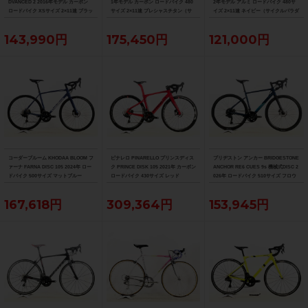
DVANCED 2 2016年モデル カーボン
1年モデル カーボン ロードバイク 480
2年モデル アルミ ロードバイク 480サ
ロードバイク XSサイズ 2×11速 ブラッ
サイズ 2×11速 プレシャスチタン（サ
イズ 2×11速 ネイビー（サイクルパラダ
ク×ホワイト（サイクルパラダイス山口
イクルパラダイス山口より配送)
イス山口より配送)
より配送)
143,990円
175,450円
121,000円
コーダーブルーム KHODAA BLOOM フ
ピナレロ PINARELLO プリンスディス
ブリヂストン アンカー BRIDGESTONE
ァーナ FARNA DISC 105 2024年 ロー
ク PRINCE DISK 105 2021年 カーボン
ANCHOR RE6 CUES 9s 機械式DISC 2
ドバイク 500サイズ マットブルー
ロードバイク 430サイズ レッド
026年 ロードバイク 510サイズ フロウ
ブルー
167,618円
309,364円
153,945円