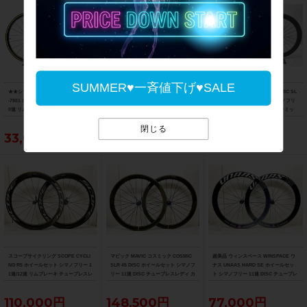
SUMMER♥一斉値下げ♥SALE
★★シマノ SHIMANO DURA-ACE WH
★★ボントレガー BONTRAGER トリ
▼▼美品 マビック MAVIC COSMIC SL
-7801 ホイールセット カーボン 700C 1
プルエックス XXX LITE フロントホイ
R 45 ホイール 前後 セット シマノフリ
0速 リムブレーキ チューブラー シマノ
ール カーボン 700C リムブレーキ チュ
ー 11速 チューブレスレディ セラミッ
フリー（サイクルパラダイス山口より
ーブラー （サイクルパラダイス山口よ
クベアリング（サイクルパラダイス福
閉じる
配送)
り配送)
岡より配送）
33,000円
22,000円
269,500円
スコープサイクリング SCOPE CYCLI
マビック MAVIC コスミック COSMIC
超美品 ウィンスペース WINSPACE ウ
NG R5 ホイールセット シマノフリー 1
SLR 45 DISC ホイールセット シマノフ
ナス UNAAS HARD SE ホイールセッ
1速/12速 リムブレーキ チューブレスレ
リー 11速 DISC チューブレスレディ カ
ト シマノフリー 11速 DISC チューブレ
ディ カーボン
ーボン
スレディ カーボン
110,000円
148,500円
77,000円