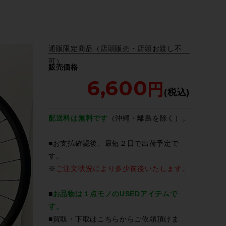
通販限定商品（店頭販売・店頭お渡し不
可）
販売価格
6,600
配送料は無料です
（沖縄・離島を除く）。
■お支払確認後、最短２日で出荷予定で
す。
※
ご注文状況により多少前後いたします。
■
お品物は１点モノのUSEDアイテムで
す。
■買取・下取は
こちら
からご依頼頂けま