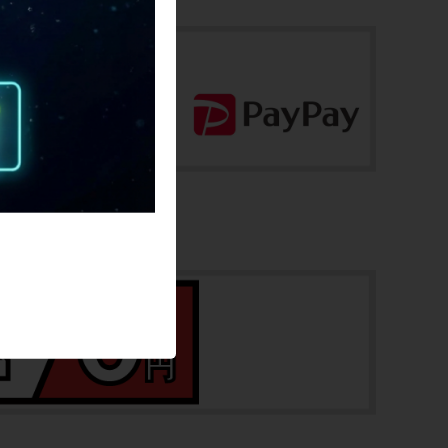
中古：C（使用感あり/キズ、ヨゴレあり）
前後ともにスポークに削れ傷が見られま
す。
リムには、走行に支障ない程度の振れが前
後に少々あります。
前後ともに使用に伴う傷や擦れ傷、汚れが
あります。
ホイールは、DISCブレーキ仕様です。
ハブの回転は、フロントは強い抵抗があ
り、今後メンテナンス推奨です。リアはス
ムーズです。
※付属品に関しては写真に写っているもの
ですべてとなります。
商品コード
cpt-2602170911-wh-037603784