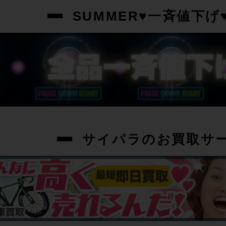
SUMMER♥一斉値下げ♥
サイパラのお買取サ