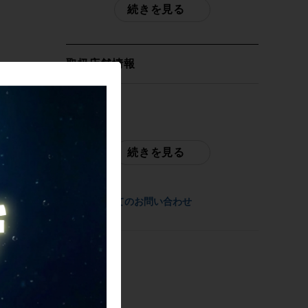
続きを見る
リンチャー アルミ
商品種類
取扱店舗情報
ホイールセット
発送元
メーカー
サイクルパラダイス東京
FELT
※本商品は店頭で現物確認が出来ません。
続きを見る
ご不明点はお問い合わせ欄よりご質問下さ
い。
参考価格
-
商品についてのお問い合わせ
配送
佐川急便にて全国配送いたします。
重量
フロント：0.96kg/リア：1.14kg
お問合わせ番号
cpt-2602170911-wh-037603784
商品の状態