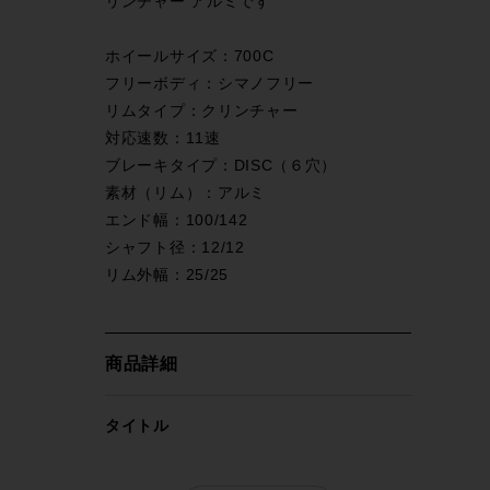
リンチャー アルミです
ホイールサイズ：700C
フリーボディ：シマノフリー
リムタイプ：クリンチャー
対応速数：11速
ブレーキタイプ：DISC（６穴）
素材（リム）：アルミ
エンド幅：100/142
シャフト径：12/12
リム外幅：25/25
商品詳細
タイトル
フェルト FELT デヴォックス DEVOX ホ
イールセット シマノフリー 11速 DISC ク