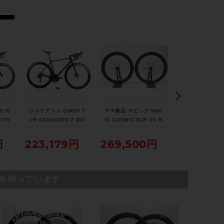
O R
ジャイアント GIANT T
▼▼美品 マビック MAV
▼▼トレック TRE
EVO
CR ADVANCED 2 DIS
IC COSMIC SLR 45 ホ
ONDA SL5 DISC
タム
C SE 105 パワメ付 ホ
イール 前後 セット シマ
2023年 カーボン
ロード
イールカスタム 2021年
ノフリー 11速 チューブ
ドバイク 50サイズ
円
223,179円
269,500円
214,500
ヴァ
カーボンロードバイク
レスレディ セラミック
1速（サイクルパ
Mサイズ カーボンカラ
ベアリング（サイクルパ
ス福岡より配送）
ー
ラダイス福岡より配送）
を持っています