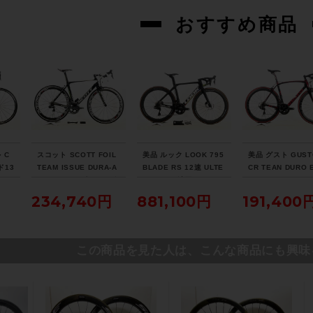
おすすめ商品
 C
スコット SCOTT FOIL
美品 ルック LOOK 795
美品 グスト GUST
ド13
TEAM ISSUE DURA-A
BLADE RS 12速 ULTE
CR TEAN DURO 
TEG
CE Di2 2013年 カーボ
GRA Di2 油圧DISC パ
105 ホイールカス
キ 2
ンロードバイク 54サイ
ワメ付 2023年 カーボ
2021年 カーボン
234,740円
881,100円
191,400
 51
ズ チームオリカグリー
ンロードバイク XSサイ
バイク Lサイズ ラ
アイ
ンエッジカラー
ズ プロチームブラック
レッド
マット
この商品を見た人は、こんな商品にも興味