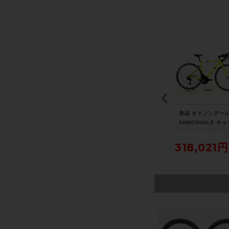
ェ
◆◆トレック TREK レ
シマノ SHIMANO アル
美品 キャノンデール
N
イル RAIL 5 2021年モ
テグラ ULTEGRA PD-R
ANNONDALE キャ
モリ
デル アルミ 電動アシス
8000 ビンディングペダ
CAAD 13 12速 UL
ro
トマウンテンバイク e-
ル 〇
RA Di2 リムブレー
258,500円
7,040円
318,021円
速
MTB Mサイズ SRAM S
021年 ロードバイク
ス大
X EAGLE 1x12速 （サ
サイズ ニュークリ
イクルパラダイス大阪よ
エロー
り配送）