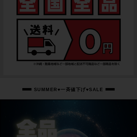
SUMMER♥一斉値下げ♥SALE