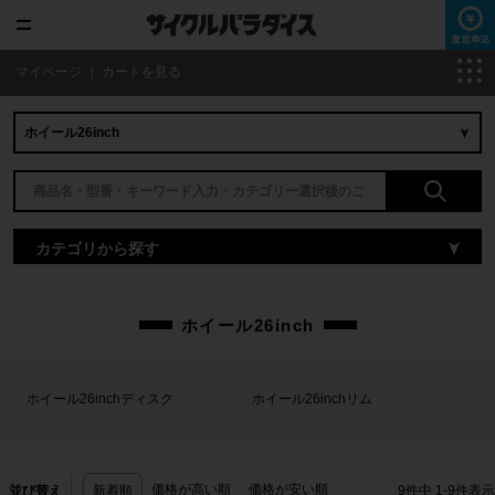
マイページ
｜
カートを見る
カテゴリから探す
ホイール26inch
ホイール26inchディスク
ホイール26inchリム
価格が高い順
価格が安い順
並び替え
新着順
9
件中
1
-
9
件表示