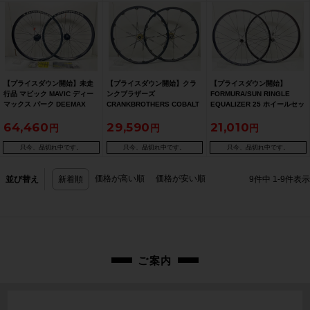
【プライスダウン開始】未走
【プライスダウン開始】クラ
【プライスダウン開始】
行品 マビック MAVIC ディー
ンクブラザーズ
FORMURA/SUN RINGLE
マックス パーク DEEMAX
CRANKBROTHERS COBALT
EQUALIZER 25 ホイールセッ
PARK 26 ホイールセット シマ
XC RACE 26 LEFTY用 ホイー
ト LEFTY レフティ専用 シマ
64,460
29,590
21,010
ノフリー 11速 DISC UST アル
ルセット シマノフリー 10速
ノフリー 10速 DISC クリンチ
ミ【お買い得SALE】
DISC チューブレス アルミ
ャー アルミ【お買い得
【お買い得SALE】
SALE】
只今、品切れ中です。
只今、品切れ中です。
只今、品切れ中です。
価格が高い順
価格が安い順
並び替え
新着順
9
件中
1
-
9
件表示
ご案内