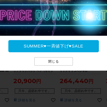
詳細を見る
詳細を見る
SUMMER♥一斉値下げ♥SALE
閉じる
美品 サ
◆◆サーリー SURLY リトルダミ
【当サイト限定 完成車 BIG
デイ
ーバッグ LITTLE DUMMY BAG
SALE】美品 サーリー SURLY ミ
AM SX
リアラックバッグ ペア（サイク
ッドナイトスペシャル
 26イン
ルパラダイス大阪より配送）
MIDNIGHT SPECIAL ULTEGRA
20,900
264,440
リーン
2022年 グラベル クロモリロード
バイク 56サイズ ピンク【期間限
定 4/27 午前10時迄】
す。
只今、品切れ中です。
只今、品切れ中です。
詳細を見る
詳細を見る