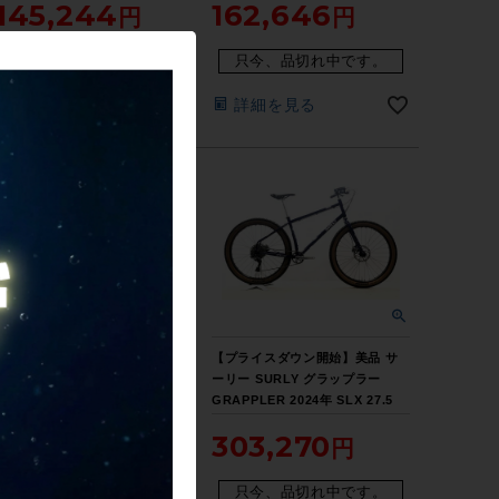
145,244
162,646
ブルー ☆
ズ レッド ☆
只今、品切れ中です。
只今、品切れ中です。
詳細を見る
詳細を見る
【当サイト限定 完成車 BIG
【プライスダウン開始】美品 サ
SALE】美品 サーリー SURLY パ
ーリー SURLY グラップラー
ックラット PACK RAT 2020年
GRAPPLER 2024年 SLX 27.5
クロスバイク 46サイズ クリーム
クロモリ マウンテンバイク
147,400
303,270
【期間限定 12/25 午前10時迄】
Boost規格 Mサイズ ブルー 【お
買い得SALE】
只今、品切れ中です。
只今、品切れ中です。