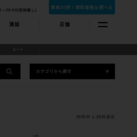
簡単30秒！買取価格を調べる
0～20:00(定休無し)
通販
店舗
カート
カテゴリから探す
35
件中
1
-
35
件表示