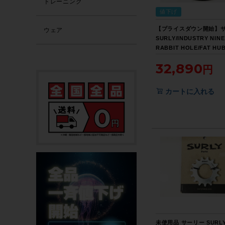
トレーニング
値下げ
【プライスダウン開始】
ウェア
SURLY/INDUSTRY NINE
RABBIT HOLE/FAT HU
ントホイールのみ DISC 
32,890
ャー アルミ【お買い得SA
カートに入れる
未使用品 サーリー SURL