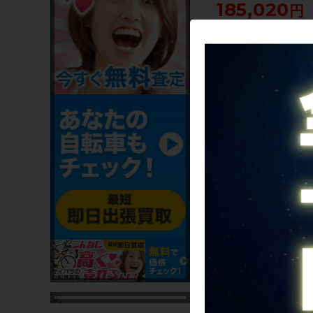
185,020
只今、品切れ中で
詳細を見る
美品 サーリー SURLY 
イト スペシャル MIDNIG
SPECIAL SRAM RIVAL 
クロモリ ロードバイク 5
288,189
ハイビズブラック
只今、品切れ中で