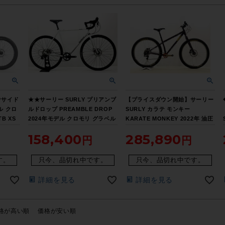
ウサイド
★★サーリー SURLY プリアンブ
【プライスダウン開始】サーリー
ル クロ
ルドロップ PREAMBLE DROP
SURLY カラテ モンキー
B XS
2024年モデル クロモリ グラベル
KARATE MONKEY 2022年 油圧
S フ
ロードバイク Mサイズ 9速 ホワ
DISC 27.5 クロモリ マウンテン
158,400
285,890
パラダイ
イト（サイクルパラダイス山口よ
バイク Boost規格 Sサイズ パー
り配送)
プル 【お買い得SALE】
す。
只今、品切れ中です。
只今、品切れ中です。
詳細を見る
詳細を見る
格が高い順
価格が安い順