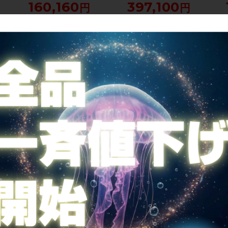
160,160
397,100
ー
レー
す。
只今、品切れ中です。
只今、品切れ中です。
詳細を見る
詳細を見る
ミッドナ
未走行品 サーリー SURLY プリ
美品 サーリー SURLY ミッドナ
HT
アンブル PREAMBLE FLAT
イト スペシャル MIDNIGHT
2021年
BAR microSHIFT 650B 2024-
SPECIAL SRAM RIVAL1 DISC
0サイズ
25年 クロスバイク XSサイズ ス
2023年 クロモリ ロードバイク
145,244
304,348
カイリムブルー ☆
46サイズ ブラック
す。
只今、品切れ中です。
只今、品切れ中です。