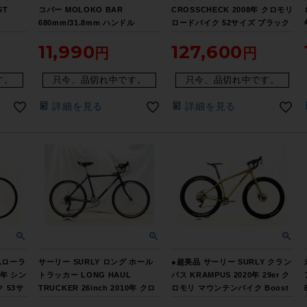
5T
コバー MOLOKO BAR
CROSSCHECK 2008年 クロモリ
680mm/31.8mm ハンドル
ロードバイク 52サイズ ブラック
11,990
127,600
す。
只今、品切れ中です。
只今、品切れ中です。
詳細を見る
詳細を見る
ムローラ
サーリー SURLY ロング ホール
●超美品 サーリー SURLY クラン
2年 シン
トラッカー LONG HAUL
パス KRAMPUS 2020年 29er ク
 53サ
TRUCKER 26inch 2010年 クロ
ロモリ マウンテンバイク Boost
モリ ロードバイク 48サイズ ブル
規格 Mサイズ ノーズドリップカ