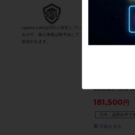
詳細を見る
cypara.comはSSLに対応してい
るので、個人情報は暗号化して
送信されます。
【プライスダウン開始】●
ーリー SURLY ウェンズ
WEDNESDAY 2024年 SR
FATBIKE ファットバイク
181,500
チ クロモリ Sサイズ グ
【お買い得SALE】
只今、品切れ中で
詳細を見る