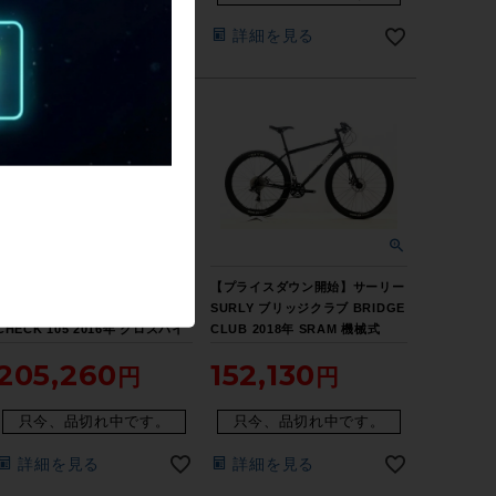
詳細を見る
詳細を見る
【プライスダウン開始】サーリー
【プライスダウン開始】サーリー
SURLY クロスチェック CROSS
SURLY ブリッジクラブ BRIDGE
CHECK 105 2016年 クロスバイ
CLUB 2018年 SRAM 機械式
ク 52サイズ ホワイトベージュ
DISC 27.5 クロモリ マウンテン
205,260
152,130
【お買い得SALE】
バイク Mサイズ ブラック 【お買
い得SALE】
只今、品切れ中です。
只今、品切れ中です。
詳細を見る
詳細を見る