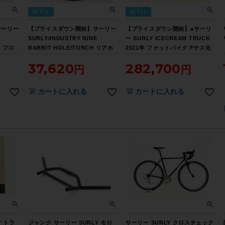
値下げ
値下げ
サーリー
【プライスダウン開始】サーリー
【プライスダウン開始】●サーリ
SURLY/INDUSTRY NINE
ー SURLY ICECREAM TRUCK
B フロ
RABBIT HOLE/TORCH リアホ
2021年 ファットバイク Fサス化
クリンチ
イールのみ シマノフリー 10速
XT 26インチ クロモリ マウンテ
37,620
282,700
LE】
DISC クリンチャー アルミ【お買
ンバイク Mサイズ ピンク 【お買
い得SALE】
い得SALE】
カートに入れる
カートに入れる
Y トラ
ジャンク サーリー SURLY モロ
サーリー SURLY クロスチェック