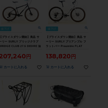
値下げ
値下げ
【プライスダウン開始】美品 サ
【プライスダウン開始】美品 サ
ーリー SURLY ブリッジクラブ
ーリー SURLY プリアンブル フ
BRIDGE CLUB 27.5 DEORE 油
ラットバー Preamble FLAT
圧DISC 2021年 クロスバイク S
BAR 機械式DISC 2021年 クロス
207,240
138,820
サイズ ブラック 【お買い得
バイク XSサイズ ソーフロストホ
SALE】
ワイト 【お買い得SALE】
カートに入れる
カートに入れる