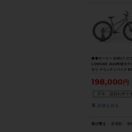
◆◆サーリー SURLY ロ
LOWSIDE 2020年頃モデ
モリ マウンテンバイク MT
サイズ シングルスピード S
198,000
ァットバイク（サイクル
ス大阪より配送）
只今、品切れ中で
詳細を見る
並び替え
新着順
価