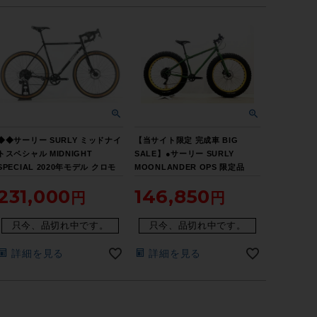
◆◆サーリー SURLY ミッドナイ
【当サイト限定 完成車 BIG
トスペシャル MIDNIGHT
SALE】●サーリー SURLY
SPECIAL 2020年モデル クロモ
MOONLANDER OPS 限定品
リ グラベルロード 54サイズ
2015年 XT 油圧DISC 26インチ
231,000
146,850
SRAM RIVAL 1x11速（サイクル
クロモリ ファットバイク
パラダイス大阪より配送）
FATBIKE Sサイズ グリーン 【期
間限定 7/27 午前10時迄】
只今、品切れ中です。
只今、品切れ中です。
詳細を見る
詳細を見る