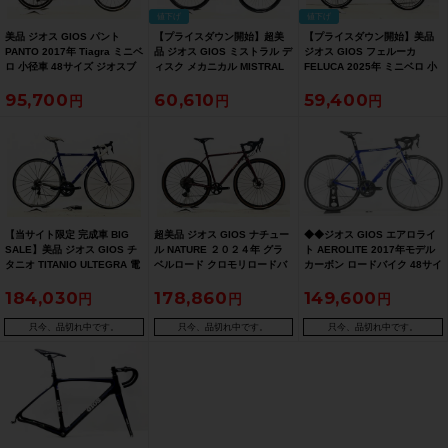
値下げ
値下げ
美品 ジオス GIOS パント
【プライスダウン開始】超美
【プライスダウン開始】美品
PANTO 2017年 Tiagra ミニベ
品 ジオス GIOS ミストラル デ
ジオス GIOS フェルーカ
ロ 小径車 48サイズ ジオスブ
ィスク メカニカル MISTRAL
FELUCA 2025年 ミニベロ 小
ルー
DISC MECHANICAL 機械式
径車 20インチ ブルー 【お買
95,700
60,610
59,400
DISC 2023年 クロスバイク
い得SALE】
52サイズ ブラック 【お買い得
SALE】
【当サイト限定 完成車 BIG
超美品 ジオス GIOS ナチュー
◆◆ジオス GIOS エアロライ
SALE】美品 ジオス GIOS チ
ル NATURE ２０２４年 グラ
ト AEROLITE 2017年モデル
タニオ TITANIO ULTEGRA 電
ベルロード クロモリロードバ
カーボン ロードバイク 48サイ
動Di2 2013 ロードバイク 48
イク 50サイズ レッド
ズ SHIMANO ULTEGRA
184,030
178,860
149,600
サイズ ブルー【期間限定 3/26
R8000 2x11速（サイクルパラ
午前10時迄】
ダイス大阪より配送）
只今、品切れ中です。
只今、品切れ中です。
只今、品切れ中です。