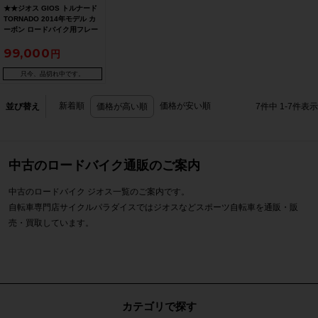
★★ジオス GIOS トルナード
TORNADO 2014年モデル カ
ーボン ロードバイク用フレー
ムセット 530サイズ ブラック
99,000
（サイクルパラダイス山口よ
り配送)
只今、品切れ中です。
新着順
価格が安い順
並び替え
価格が高い順
7
件中
1
-
7
件表示
中古のロードバイク通販のご案内
中古のロードバイク ジオス一覧のご案内です。
自転車専門店サイクルパラダイスではジオスなどスポーツ自転車を通販・販
売・買取しています。
カテゴリで探す