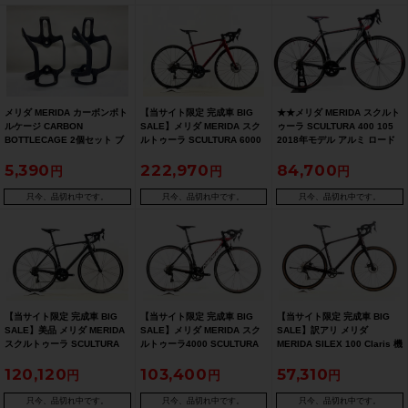
メリダ MERIDA カーボンボト
【当サイト限定 完成車 BIG
★★メリダ MERIDA スクルト
ルケージ CARBON
SALE】メリダ MERIDA スク
ゥーラ SCULTURA 400 105
BOTTLECAGE 2個セット ブ
ルトゥーラ SCULTURA 6000
2018年モデル アルミ ロード
ラック
ULTEGRA/油圧DISC 2021年
バイク 50サイズ 2×11速 ブラ
5,390
222,970
84,700
カーボンロードバイク XS/47
ック（サイクルパラダイス山
サイズ レッド【期間限定 6/29
口より配送)
午前10時迄】
只今、品切れ中です。
只今、品切れ中です。
只今、品切れ中です。
【当サイト限定 完成車 BIG
【当サイト限定 完成車 BIG
【当サイト限定 完成車 BIG
SALE】美品 メリダ MERIDA
SALE】メリダ MERIDA スク
SALE】訳アリ メリダ
スクルトゥーラ SCULTURA
ルトゥーラ4000 SCULTURA
MERIDA SILEX 100 Claris 機
RIM 400 105 2022年 ロード
4000 105 2019年 カーボンロ
械式油圧DISC 2022年 グラベ
120,120
103,400
57,310
バイク 50サイズ ブラック【期
ードバイク 50サイズ バーレー
ルロード ロードバイク Mサイ
間限定 5/26 午前10時迄】
ンメリダチームカラー【期間
ズ シルクバーガンディレッド
限定 5/26 午前10時迄】
【期間限定 7/27 午前10時
只今、品切れ中です。
只今、品切れ中です。
只今、品切れ中です。