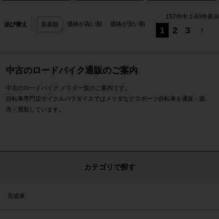
迄】
157
件中
1
-
60
件表示
価格が高い順
価格が安い順
並び替え
新着順
1
2
3
中古のロードバイク通販のご案内
中古のロードバイク メリダ一覧のご案内です。
自転車専門店サイクルパラダイスではメリダなどスポーツ自転車を通販・販
売・買取しています。
カテゴリで探す
完成車