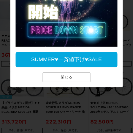
▼▼未使用 メリダ MERIDA
★★メリダ MERIDA ライド
メリダ MERIDA ライド
REACTO TEAM 2025年 カー
RIDE 80 Claris 2024年モデル
RIDE400 105 2015年 ロード
ボン フレームセット S(52)サ
ロードバイク 47サイズ 2×8速
バイク 47サイズ チームレプリ
イズ（サイクルパラダイス福
ブルー（サイクルパラダイス
カカラー
361,900
100,100
60,500
岡より配送）
山口より配送)
SUMMER♥一斉値下げ♥SALE
只今、品切れ中です。
只今、品切れ中です。
只今、品切れ中です。
閉じる
値下げ
【プライスダウン開始】▼▼
未走行品 メリダ MERIDA
★★メリダ MERIDA
美品 メリダ MERIDA
SCULTURA ENDURANCE
SCULTURA 410 105-R7000
SCULTURA 6000 105 電動
4000 105 ショートリーチ 油
2019年モデル アルミ ロード
Di2 2023年 カーボン ロード
圧DISC 2022年 カーボン 49
バイク 38サイズ 2×11速 ブル
313,720
222,310
82,500
バイク L(52)サイズ 2×12速
サイズ ガンメタルグレー ☆
ー（サイクルパラダイス山口
【お買い得SALE】
より配送)
只今、品切れ中です。
只今、品切れ中です。
只今、品切れ中です。