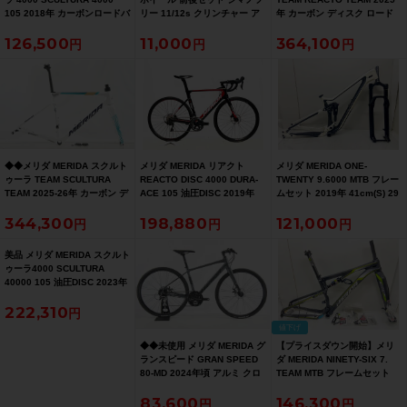
105 2018年 カーボンロードバ
リー 11/12s クリンチャー ア
年 カーボン ディスク ロード
イク 50サイズ ダークブルー
ルミ（サイクルパラダイス福
バイク フレーム Sサイズ
126,500
11,000
364,100
岡より配送）
12x100/142mm 700C（サイ
クルパラダイス大阪より配
送）
◆◆メリダ MERIDA スクルト
メリダ MERIDA リアクト
メリダ MERIDA ONE-
ゥーラ TEAM SCULTURA
REACTO DISC 4000 DURA-
TWENTY 9.6000 MTB フレー
TEAM 2025-26年 カーボン デ
ACE 105 油圧DISC 2019年
ムセット 2019年 41cm(S) 29
ィスク ロードバイク フレーム
カーボンロードバイク SMサイ
インチ カーボン/アルミ
344,300
198,880
121,000
Sサイズ 12x100/142mm
ズ ブラックチームレプリカ
700C（サイクルパラダイス大
阪より配送）
美品 メリダ MERIDA スクルト
ゥーラ4000 SCULTURA
40000 105 油圧DISC 2023年
カーボンロードバイク 44サイ
222,310
ズ チームレプリカ
値下げ
◆◆未使用 メリダ MERIDA グ
【プライスダウン開始】メリ
ランスピード GRAN SPEED
ダ MERIDA NINETY-SIX 7.
80-MD 2024年頃 アルミ クロ
TEAM MTB フレームセット
スバイク 44サイズ SHIMANO
2016年 Sサイズ カーボン【お
83,600
146,300
TOURNEY ACERA MIX 3x8
買い得SALE】