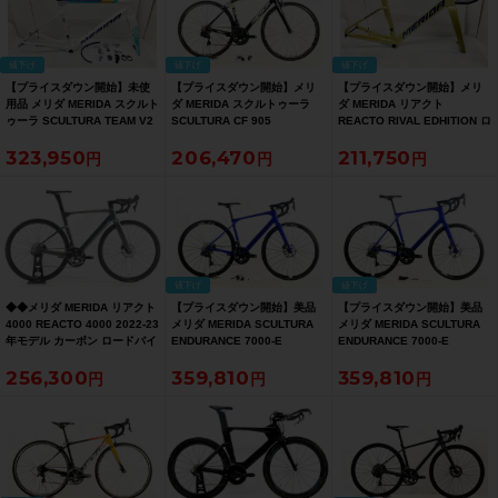
値下げ
値下げ
値下げ
【プライスダウン開始】未使
【プライスダウン開始】メリ
【プライスダウン開始】メリ
用品 メリダ MERIDA スクルト
ダ MERIDA スクルトゥーラ
ダ MERIDA リアクト
ゥーラ SCULTURA TEAM V2
SCULTURA CF 905
REACTO RIVAL EDHITION ロ
ロード フレームセット 2025
ULTEGRA Di2 2014年 カーボ
ード フレームセット 2024-
323,950
206,470
211,750
年 48(S)サイズ PEARL(BLUE-
ンロードバイク XSサイズ チ
2025年継続モデル 50サイズ
TEAM)【お買い得SALE】
ームレプリカ【お買い得
カーボン シルクシャンパン
SALE】
【お買い得SALE】
値下げ
値下げ
◆◆メリダ MERIDA リアクト
【プライスダウン開始】美品
【プライスダウン開始】美品
4000 REACTO 4000 2022-23
メリダ MERIDA SCULTURA
メリダ MERIDA SCULTURA
年モデル カーボン ロードバイ
ENDURANCE 7000-E
ENDURANCE 7000-E
ク 50サイズ SHIMANO 105
ULTEGRA Di2 2021年 カーボ
ULTEGRA Di2 2021年 カーボ
256,300
359,810
359,810
R7000 2x11速（サイクルパラ
ンロードバイク 44サイズ マッ
ンロードバイク 53サイズ マッ
ダイス大阪より配送）
トブルー【お買い得SALE】
トブルー【お買い得SALE】