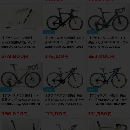
速（サイクルパラダイス大阪
より配送）
値下げ
値下げ
【プライスダウン開始】
【プライスダウン開始】●メリ
【プライスダウン開始】▼▼
★★[未使用展示品] メリダ
ダ MERIDA ワープ5000
美品 メリダ MERIDA リアクト
MERIDA REACTO TEAM
WARP 5000 ULTEGRA 2018
REACTO 6000 105 Di2
2025年モデル カーボン ロー
年 TT トライアスロン カーボ
R7170 2023年 カーボン ロー
349,800
318,120
352,000
ドバイク用フレームセット XS
ン ロードバイク Mサイズ マッ
ドバイク S(52)サイズ 2×12速
サイズ TEAL/PEARL（サイク
トUDカーボン【お買い得
【お買い得SALE】
ルパラダイス山口より配送)
SALE】
【お買い得SALE】
値下げ
値下げ
値下げ
【プライスダウン開始】▼▼
【プライスダウン開始】美品
【プライスダウン開始】美品
美品 メリダ REACTO RIVAL
メリダ MERIDA スクルトゥー
メリダ MERIDA スクルトゥー
EDITION eTap AXS 2022-23
ラ SCULTURA RIM 400 105
ラリム4000 SCULTURA RIM
年継続 カーボンロードバイク
2024年 ロードバイク 41サイ
4000 105 カーボンロードバイ
396,000
110,110
171,380
50(XS)サイズ 2×12速 シルク
ズ ティールブルー【お買い得
ク 41サイズ ブラック/ブルー
シャンパン【お買い得SALE】
SALE】
【お買い得SALE】