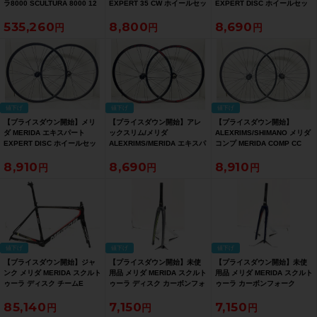
ラ8000 SCULTURA 8000 12
EXPERT 35 CW ホイールセッ
EXPERT DISC ホイールセッ
速 ULTEGRA 電動Di2 油圧
ト シマノフリー 11速 DISC ク
ト シマノフリー 11速 DISC ク
535,260
8,800
8,690
DISC 2025年 カーボンロード
リンチャー アルミ【お買い得
リンチャー アルミ【お買い得
バイク XSサイズ ホワイト
SALE】
SALE】
【お買い得SALE】
値下げ
値下げ
値下げ
【プライスダウン開始】メリ
【プライスダウン開始】アレ
【プライスダウン開始】
ダ MERIDA エキスパート
ックスリム/メリダ
ALEXRIMS/SHIMANO メリダ
EXPERT DISC ホイールセッ
ALEXRIMS/MERIDA エキスパ
コンプ MERIDA COMP CC
ト シマノフリー 11速 DISC ク
ート EXPERT SL DISC ホイ
BOOST ホイールセット シマ
8,910
8,690
8,910
リンチャー アルミ【お買い得
ールセット シマノフリー 11速
ノフリー 10速 DISC クリンチ
SALE】
DISC クリンチャー アルミ
ャー アルミ【お買い得
【お買い得SALE】
SALE】
値下げ
値下げ
値下げ
【プライスダウン開始】ジャ
【プライスダウン開始】未使
【プライスダウン開始】未使
ンク メリダ MERIDA スクルト
用品 メリダ MERIDA スクルト
用品 メリダ MERIDA スクルト
ゥーラ ディスク チームE
ゥーラ ディスク カーボンフォ
ゥーラ カーボンフォーク
SCULTURA DISC TEAMｰE
ーク SCULTURA DISC
SCULTURA CARBON FORK
85,140
7,150
7,150
2019 フレームセット
CARBON FORK カーボン【お
カーボン【お買い得SALE】
BAHRAIN Lサイズ【お買い得
買い得SALE】