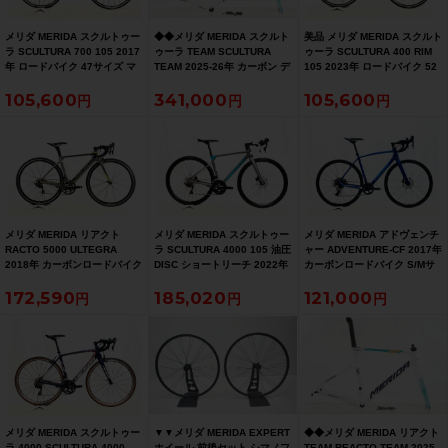
メリダ MERIDA スクルトゥー
◆◆メリダ MERIDA スクルト
美品 メリダ MERIDA スクルト
ラ SCULTURA 700 105 2017
ゥーラ TEAM SCULTURA
ゥーラ SCULTURA 400 RIM
年 ロードバイク 47サイズ マ
TEAM 2025-26年 カーボン デ
105 2023年 ロードバイク 52
ットブラック/グリーン
ィスク ロードバイク フレーム
サイズ ティールブルー/シルバ
105,600
341,000
105,600
XXSサイズ
ーブルー
12x100/142mm（サイクルパ
ラダイス大阪より配送）
メリダ MERIDA リアクト
メリダ MERIDA スクルトゥー
メリダ MERIDA アドヴェンチ
RACTO 5000 ULTEGRA
ラ SCULTURA 4000 105 油圧
ャー ADVENTURE-CF 2017年
2018年 カーボンロードバイク
DISC ショートリーチ 2022年
カーボンロードバイク S/Mサ
XXSサイズ マットメット/グレ
カーボンロードバイク 44サイ
イズ メタリックブルー
172,590
185,020
121,000
ー
ズ ガンメタルグレー
メリダ MERIDA スクルトゥー
▼▼メリダ MERIDA EXPERT
◆◆メリダ MERIDA リアクト
ラ 4000 SCULTURA 4000
ホイール 前後セット シマノフ
TEAM REACTO TEAM 2025