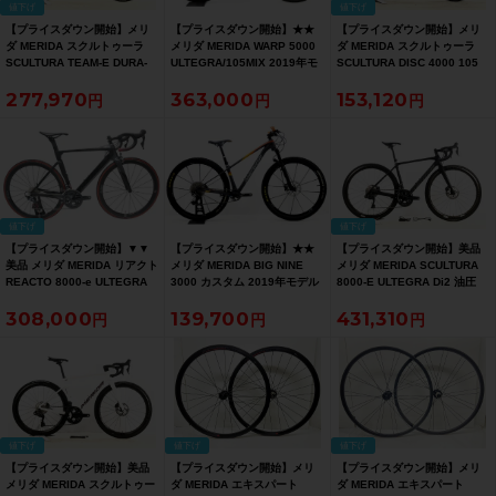
値下げ
値下げ
【プライスダウン開始】メリ
【プライスダウン開始】★★
【プライスダウン開始】メリ
ダ MERIDA スクルトゥーラ
メリダ MERIDA WARP 5000
ダ MERIDA スクルトゥーラ
SCULTURA TEAM-E DURA-
ULTEGRA/105MIX 2019年モ
SCULTURA DISC 4000 105
ACE 2021年 カーボンロード
デル カーボン トライアスロン
2020年 カーボンロードバイク
277,970
363,000
153,120
バイク 44サイズ バーレーン・
バイクTTバイク Sサイズ
41サイズ ブラック【お買い得
マクラーレンチームカラー
2×11速 ブラック（サイクルパ
SALE】
【お買い得SALE】
ラダイス山口より配送)【お買
い得SALE】
値下げ
値下げ
【プライスダウン開始】▼▼
【プライスダウン開始】★★
【プライスダウン開始】美品
美品 メリダ MERIDA リアクト
メリダ MERIDA BIG NINE
メリダ MERIDA SCULTURA
REACTO 8000-e ULTEGRA
3000 カスタム 2019年モデル
8000-E ULTEGRA Di2 油圧
R8000カスタム 2020年 カー
カーボン マウンテンバイク S
DISC 2021年 カーボンロード
308,000
139,700
431,310
ボン ロードバイク S(50)サイ
サイズ 11速 マットダークシル
バイク XSサイズ グロッシー
ズ 2×11速【お買い得SALE】
バー（サイクルパラダイス山
ブラック/マットブラック【お
口より配送)【お買い得
買い得SALE】
SALE】
値下げ
値下げ
値下げ
【プライスダウン開始】美品
【プライスダウン開始】メリ
【プライスダウン開始】メリ
メリダ MERIDA スクルトゥー
ダ MERIDA エキスパート
ダ MERIDA エキスパート