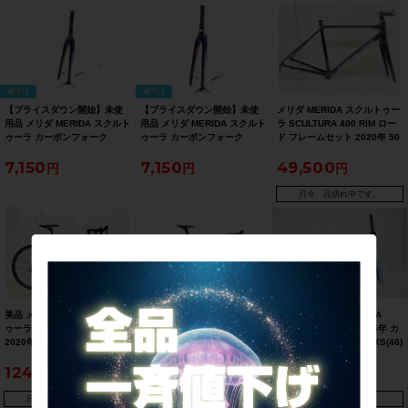
SALE】
値下げ
値下げ
【プライスダウン開始】未使
【プライスダウン開始】未使
メリダ MERIDA スクルトゥー
用品 メリダ MERIDA スクルト
用品 メリダ MERIDA スクルト
ラ SCULTURA 400 RIM ロー
ゥーラ カーボンフォーク
ゥーラ カーボンフォーク
ド フレームセット 2020年 50
SCULTURA CARBON FORK
SCULTURA CARBON FORK
サイズ ブラック
7,150
7,150
49,500
カーボン【お買い得SALE】
カーボン【お買い得SALE】
只今、品切れ中です。
美品 メリダ MERIDA スクルト
メリダ MERIDA リアクト
▼▼美品 メリダ MERIDA
ゥーラ SCULTURA 400 105
REACTO400 105 2020年 ロ
SCULTURA TEAM 2025年 カ
2020年 ロードバイク 50サイ
ードバイク S/Mサイズ ブラッ
ーボン フレームセット XS(46)
ズ ホワイト
ク
サイズ PEARL(BLUE-TEAM)
124,300
99,000
341,000
（サイクルパラダイス福岡よ
り配送）
只今、品切れ中です。
只今、品切れ中です。
只今、品切れ中です。