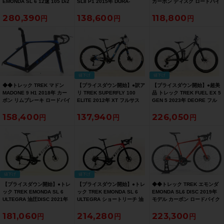
EMONDA SL 6 12速 105 Di2
SL8 P1 2015年 DURA-
カーボン ディスク ロードバイ
油圧DISC 2023年 カーボンロ
ACE/ULTEGRA 2015年頃 カ
ク フレーム 50サイズ
280,390
138,600
118,800
ードバイク 52サイズ デニスタ
ーボン ロードバイク 56サイズ
12x100/142mm 700C（サイ
ーブラック【お買い得SALE】
ペイントショップ塗装【お買
クルパラダイス大阪より配
い得SALE】
送）
値下げ
値下げ
◆◆トレック TREK マドン
【プライスダウン開始】●訳ア
【プライスダウン開始】●超美
MADONE 9 H1 2018年 カー
リ TREK SUPERFLY 100
品 トレック TREK FUEL EX 5
ボン リムブレーキ ロードバイ
ELITE 2012年 XT フルサス
GEN 5 2023年 DEORE フル
ク フレーム 58サイズ
29er カーボン マウンテンバイ
サス 27.5 マウンテンバイク
158,400
137,940
226,050
12x100/130mm クイックリリ
ク 15.5サイズ オニキスカーボ
Boost規格 XSサイズ マットデ
ース（サイクルパラダイス大
ン/トゥルーブルー 【お買い得
ニスターブラック 【お買い得
阪より配送）
SALE】
SALE】
値下げ
値下げ
【プライスダウン開始】●トレ
【プライスダウン開始】●トレ
◆◆トレック TREK エモンダ
ック TREK EMONDA SL 6
ック TREK EMONDA SL 6
EMONDA SL6 DISC 2019年
ULTEGRA 油圧DISC 2021年
ULTEGRA ショートリーチ 油
モデル カーボン ロードバイク
カーボンロードバイク 58サイ
圧DISC 2022 カーボン 50サ
54サイズ SHIMANO
181,060
214,280
223,300
ズ トレックブラック/ラジオア
イズ トレックブラック/レディ
ULTEGRA R8000 2x11速（サ
クティブレッド【お買い得
オアクティブレッド【お買い
イクルパラダイス大阪より配