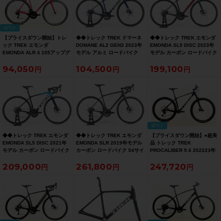
値下げ
【プライスダウン開始】トレ
◆◆トレック TREK ドマーネ
◆◆トレック TREK エモンダ
ック TREK エモンダ
DOMANE AL2 GEN3 2023年
EMONDA SL5 DISC 2023年
EMONDA ALR 4 105アップグ
モデル アルミ ロードバイク
モデル カーボン ロードバイク
レード 2019年 ロードバイク
49サイズ SHIMANO CLARIS
50サイズ SHIMANO 105
94,050
104,500
199,100
56サイズ ヴァイパーレッド/ト
R2000 2x8速（サイクルパラ
R7000 2x11速（サイクルパラ
レックブラック【お買い得
ダイス大阪より配送）
ダイス大阪より配送）
SALE】
値下げ
◆◆トレック TREK エモンダ
◆◆トレック TREK エモンダ
【プライスダウン開始】●超美
EMONDA SL5 DISC 2021年
EMONDA SLR 2019年モデル
品 トレック TREK
モデル カーボン ロードバイク
カーボン ロードバイク 54サイ
PROCALIBER 9.6 202223年
50サイズ SHIMANO 105
ズ SHIMANO DURA-ACE
XT 29er カーボン マウンテン
209,000
261,800
247,720
R7000 2x11速（サイクルパラ
R9100 2x11速（サイクルパラ
バイク Boost規格 Lサイズ ブ
ダイス大阪より配送）
ダイス大阪より配送）
ルーカーボンスモーク 【お買
い得SALE】