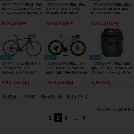
【プライスダウン開始】●美品
【プライスダウン開始】美品
【プライスダウン開始】美品
TREK FUEL EX 9.9 X01 AXS
トレック TREK ドマーネ
TREK MADONE SLR DISC
Project One 2022年 フルサス
DOMANE SLR7 GEN4
H1.5 PROJECT ONE
29er カーボン マウンテンバイ
PROJECT ONE ULTEGRA/油
ULTEGRA H1.5ジオメトリ
574,310
940,720
420,200
ク Boost規格 Mサイズ ICON
圧DISC 2026年 カーボンロー
2019年 カーボンロードバイク
カラー 【お買い得SALE】
ドバイク 50サイズ ブラック
54サイズ プロジェクトワンカ
【お買い得SALE】
ラー【お買い得SALE】
値下げ
値下げ
値下げ
【プライスダウン開始】トレ
【プライスダウン開始】トレ
【プライスダウン開始】未使
ック TREK エモンダ
ック TREK マドン MADONE
用品 デカトロン DECATHLON
EMONDA SLR PROJECT
SLR 9 GEN7 PROJECT ONE
ビトウィン トレッキングバイ
ONE H2フィット DURA-ACE
12速 DURA-ACE 電動Di2 油
クバッグ BTWIN TREKKING
282,040
749,540
3,850
2013年 カーボンロードバイク
圧DISC 2023年 カーボンロー
BIKE BAG 500【お買い得
54サイズ プロジェクトワンカ
ドバイク 50サイズ【お買い得
SALE】
ラー【お買い得SALE】
SALE】
並び替え
新着順
価格が高い順
価格が安い順
490
件中
61
-
120
件表示
1
2
3
…
9