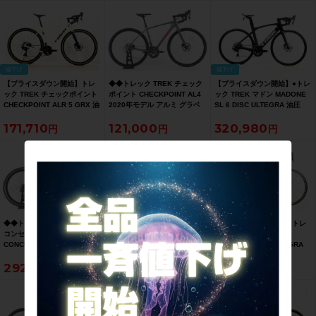
SALE】
得SALE】
送）
値下げ
値下げ
【プライスダウン開始】トレ
◆◆トレック TREK チェック
【プライスダウン開始】●トレ
ック TREK チェックポイント
ポイント CHECKPOINT AL4
ック TREK マドン MADONE
CHECKPOINT ALR 5 GRX 油
2020年モデル アルミ グラベ
SL 6 DISC ULTEGRA 油圧
圧DISC 2024年 アドベンチャ
ルロード 52サイズ SHIMANO
DISC 2021年 カーボンロード
171,710
121,000
320,980
ーロード 52サイズ エラホワイ
TIAGRA 4700 2x10速（サイ
バイク 52サイズ リチウムグレ
ト/トレックブラック【お買い
クルパラダイス大阪より配
ー/トレックブラック【お買い
得SALE】
送）
得SALE】
値下げ
◆◆トレック TREK スピード
◆◆トレック TREK エモンダ
【プライスダウン開始】トレ
コンセプト SPEED
EMONDA SL6 DISC 2021-22
ック TREK ドマーネ
CONCEPT 2018-21年モデル
年 カーボン ディスク ロード
DOMANE SLR 6 ULTEGRA
カーボン TTバイク Sサイズ
バイク フレーム 54サイズ
パワーメーター付 2017年 カ
292,600
101,200
242,660
SHIMANO ULTEGRA Di2
12x100/142mm 700C（サイ
ーボンロードバイク 50サイズ
2x11速（サイクルパラダイス
クルパラダイス大阪より配
マット/グロストレックブラッ
大阪より配送）
送）
ク【お買い得SALE】