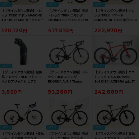
値下げ
値下げ
値下げ
【プライスダウン開始】トレ
【プライスダウン開始】美品
【プライスダウン開始】トレ
ック TREK マドン MADONE
トレック TREK エモンダ
ック TREK ドマーネ
4.3 105 2014年 カーボンロー
EMONDA SLR 9 DISC 2019
DOMANE SL 5 105 油圧DISC
ドバイク 52サイズ トレックブ
年 カーボンロードバイク 56サ
2021年 カーボンロードバイク
120,120
417,010
222,970
ラック/クリスタルホワイト
イズ プロジェクトワン【お買
56サイズ クリスタルホワイト
【お買い得SALE】
い得SALE】
【お買い得SALE】
値下げ
値下げ
値下げ
【プライスダウン開始】超美
【プライスダウン開始】トレ
【プライスダウン開始】▼▼
品 トレック TREK マドン マ
ック TREK エモンダ
トレック TREK DOMANE
イクロアジャスト エアロ
EMONDA ALR 4 Tiagra
SL6 DISC ULTEGRA 油圧デ
MADONE MICRO-ADJUST
2019-20年 ロードバイク 56サ
ィスク 2019年 カーボン ロー
3,850
93,280
242,880
AERO 160mm シートポスト
イズ マット/グロストレックブ
ドバイク 50サイズ 2×11速
カーボン【お買い得SALE】
ラック【お買い得SALE】
【お買い得SALE】
値下げ
値下げ
値下げ
【プライスダウン開始】●美品
【プライスダウン開始】美品
【プライスダウン開始】美品
トレック TREK エモンダ
トレック TREK エモンダ
トレック TREK チェックポイ