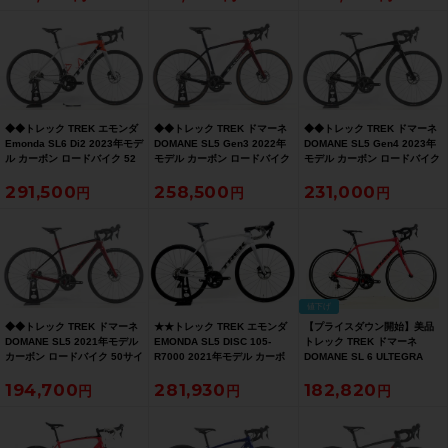
ック/グロストレックブラック
テントレックブラック 【お買
イックシルバー【お買い得
【お買い得SALE】
い得SALE】
SALE】
◆◆トレック TREK エモンダ
◆◆トレック TREK ドマーネ
◆◆トレック TREK ドマーネ
Emonda SL6 Di2 2023年モデ
DOMANE SL5 Gen3 2022年
DOMANE SL5 Gen4 2023年
ル カーボン ロードバイク 52
モデル カーボン ロードバイク
モデル カーボン ロードバイク
サイズ SHIMANO 105 Di2
52サイズ SHIMANO 105
52サイズ SHIMANO 105
291,500
258,500
231,000
R7150 2x12速（サイクルパラ
R7000 2x11速（サイクルパラ
R7000 2x11速（サイクルパラ
ダイス大阪より配送）
ダイス大阪より配送）
ダイス大阪より配送）
値下げ
◆◆トレック TREK ドマーネ
★★トレック TREK エモンダ
【プライスダウン開始】美品
DOMANE SL5 2021年モデル
EMONDA SL5 DISC 105-
トレック TREK ドマーネ
カーボン ロードバイク 50サイ
R7000 2021年モデル カーボ
DOMANE SL 6 ULTEGRA
ズ SHIMANO MIX 2x11速 デ
ン ロードバイク 54サイズ
2018年 カーボンロードバイク
194,700
281,930
182,820
ィスクブレーキ（サイクルパ
2×11速 シルバー（サイクルパ
56サイズ ヴァイパーレッド/オ
ラダイス大阪より配送）
ラダイス山口より配送)
ニキスカーボン【お買い得
SALE】