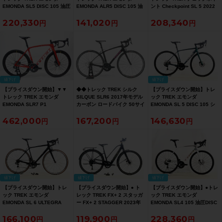
EMONDA SL5 DISC 105 油圧
EMONDA ALR5 DISC 105 油
ント Checkpoint SL 5 2022
DISC 2021年 カーボンロード
圧DISC 2020年 ロードバイク
年 グラベルロード カーボンロ
220,330
141,020
208,340
バイク 54サイズ シルバー【お
50サイズ グレー/ブラック【お
ードバイク 49サイズ グレー
買い得SALE】
買い得SALE】
【お買い得SALE】
値下げ
値下げ
【プライスダウン開始】▼▼
◆◆トレック TREK シルク
【プライスダウン開始】トレ
トレック TREK エモンダ
SILQUE SLR6 2017年モデル
ック TREK エモンダ
EMONDA SLR7 P1
カーボン ロードバイク 50サイ
EMONDA SL 5 DISC 105 シ
ULTEGRA 電動Di2 2023年 カ
ズ SHIMANO ULTEGRA 6800
ョートリーチ 2020年 カーボ
462,000
167,200
146,630
ーボン ロードバイク 54サイズ
2x11速（サイクルパラダイス
ンロードバイク 52サイズ エメ
2×11速【お買い得SALE】
大阪より配送）
ラルドアイリス【お買い得
SALE】
値下げ
値下げ
値下げ
【プライスダウン開始】トレ
【プライスダウン開始】● ト
【プライスダウン開始】●トレ
ック TREK エモンダ
レック TREK FX+ 2 スタッガ
ック TREK エモンダ
EMONDA SL 6 ULTEGRA
ー FX+ 2 STAGGER 2023年
EMONDA SL4 105 油圧DISC
2016年 カーボンロードバイク
ALTUS 油圧DISC E-BIKE 電
2024年 カーボンロードバイク
166,100
119,900
228,360
54サイズ マットトレックブラ
動アシスト自転車 Sサイズ サ
56サイズ トレックホワイト/ク