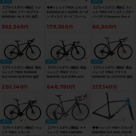
値下げ
値下げ
【プライスダウン開始】トレ
◆◆トレック TREK エモンダ
【プライスダウン開始】トレ
ック TREK ドマーネプラス
EMONDA SL7 2024年 カーボ
ック TREK FX 2 ステップオー
DOMANE+ AL 5 105 油圧
ン ディスク ロード フレーム
バー FX 2 Stepover Gen 4
DISC 2023年 700C E-BIKE
54サイズ 12x100/142mm ス
CUES 油圧DISC 2026年 クロ
362,340
179,300
80,300
電動アシスト自転車 54サイズ
ルーアクスル 700C（サイクル
スバイク Lサイズ カーボンダ
トレックブラック ☆【お買い
パラダイス大阪より配送）
ークグレー 【お買い得
得SALE】
SALE】
値下げ
値下げ
値下げ
【プライスダウン開始】美品
【プライスダウン開始】美品
【プライスダウン開始】美品
トレック TREK DOMANE
トレック TREK マドン
トレック TREK ドマーネ
SL6 GEN3 ULTEGRA 油圧
MADONE SLR DURA-ACE
DOMANE SL ULTEGRA 油圧
DISC ショートリーチ 2020 カ
Di2 油圧DISC 2024年 カーボ
DISC バラ完組 2021年 カーボ
250,140
648,780
217,140
ーボン 50サイズ マット/グロ
ンロードバイク 50サイズ ディ
ンロードバイク 54サイズ パー
ストレックブラック【お買い
ープスモーク【お買い得
プルアビス【お買い得SALE】
得SALE】
SALE】
値下げ
値下げ
【プライスダウン開始】●トレ
【プライスダウン開始】▼▼
◆◆トレック TREK エモンダ
ック TREK エモンダ
トレック TREK EMONDA
EMONDA SL5 DISC 2021年