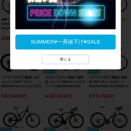
値下げ
値下げ
◆◆トレック TREK エモンダ
【プライスダウン開始】●美品
【プライスダウン開始】トレ
EMONDA SL6 DISC PRO
TREK EMONDA SLR
ック TREK ドマーネ
2022年モデル カーボン ロー
PROJECT ONE 12速 DURA-
DOMANE SL 6 GEN 3
ドバイク 52サイズ SHIMANO
ACE Di2 油圧DISC 2022年 カ
ULTEGRA 油圧DISC 2022年
266,200
585,970
219,890
ULTEGRA R8000 2x11速（サ
ーボンロードバイク 56サイズ
カーボンロードバイク 52サイ
SUMMER♥一斉値下げ♥SALE
イクルパラダイス大阪より配
マットオニキスカーボン【お
ズ ダークグリーン/ブラック
送）
買い得SALE】
【お買い得SALE】
閉じる
値下げ
値下げ
【プライスダウン開始】★★
【プライスダウン開始】超美
【プライスダウン開始】超美
トレック TREK マドン
品 トレック TREK チェックポ
品 TREK チェックポイント
MADONE SL6 カスタム 2021
イント CHECKPOINT SL5
CHECKPOINT ALR GEN3 12
年モデル カーボン ロードバイ
AXS GEN3 油圧DISC 2026年
速 GRX 油圧DISC 2026年 グ
501,600
422,620
270,160
ク 52サイズ 2×11速 レッド
カーボンロードバイク Mサイ
ラベルロード ロードバイク M
（サイクルパラダイス山口よ
ズ オレンジ/ブラック【お買い
サイズ ブロンズエイジ【お買
り配送)【お買い得SALE】
得SALE】
い得SALE】
値下げ
値下げ
値下げ