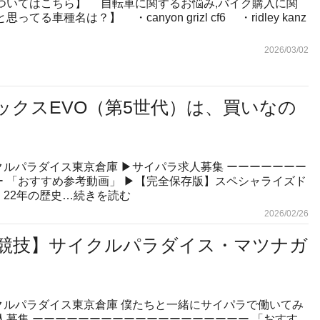
ついてはこちら】 自転車に関するお悩み,バイク購入に関
る車種名は？】 ・canyon grizl cf6 ・ridley kanz
2026/03/02
ックスEVO（第5世代）は、買いなの
ルパラダイス東京倉庫 ▶︎サイパラ求人募集 ーーーーーーー
 「おすすめ参考動画」 ▶︎【完全保存版】スペシャライズド
22年の歴史…
続きを読む
2026/02/26
競技】サイクルパラダイス・マツナガ
クルパラダイス東京倉庫 僕たちと一緒にサイパラで働いてみ
求人募集 ーーーーーーーーーーーーーーーーーーー 「おすす