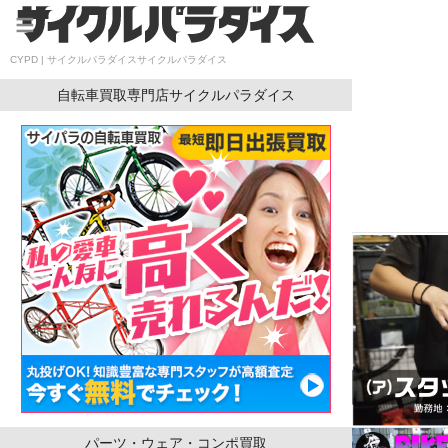
内
容
を
CYPD | サイクルパラダイスサイクルパラダイス
ス
キ
自転車買取専門店サイクルパラダイス
ッ
プ
パーツ・ウェア・コンポ買取