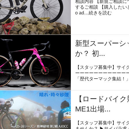
相談内容 【新規ご相談に
するご相談 【購入したいと思って
o ad…
続きを読む
新型スーパーシ
か？ 初...
【スタッフ募集中】サイク
ーーーーーーーーーーーー
「歴代ターマック集結！」
【ロードバイク
ME1出場...
【スタッフ募集中】サイ
ませんか？ ▶︎サイパラ