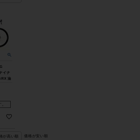
G
 ナイナ
GRX 油
ルクロモ
 グレー
0時迄】
す。
価格が安い順
格が高い順