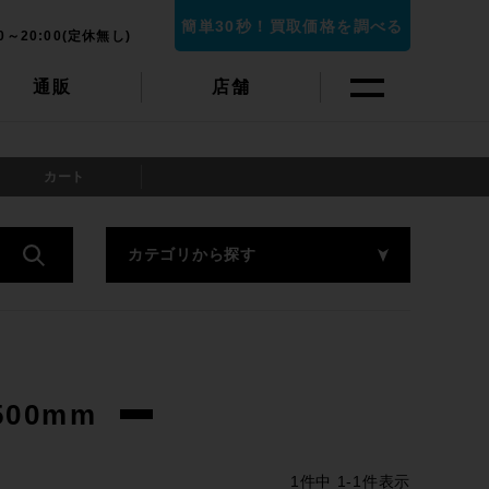
簡単30秒！買取価格を調べる
0～20:00(定休無し)
通販
店舗
カート
カテゴリから探す
00mm
1
件中
1
-
1
件表示