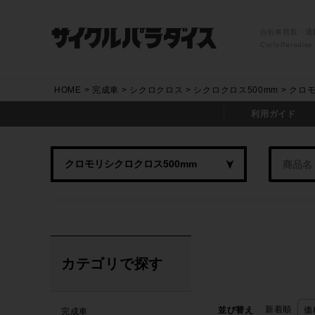
自転車買取・通
CycleParadise
HOME
完成車
シクロクロス
シクロクロス500mm
クロモ
利用ガイド
カテゴリで探す
新着順
並び替え
価
完成車