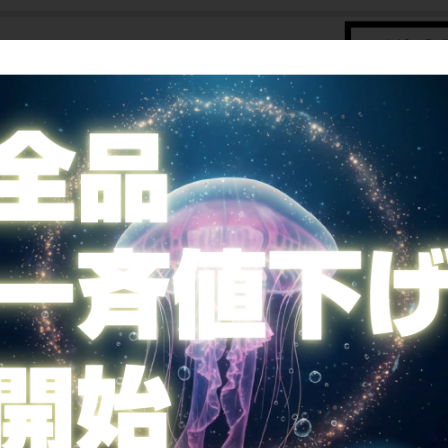
SUMMER♥一斉値下げ♥