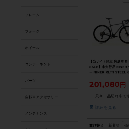
フレーム
フォーク
ホイール
【当サイト限定 完成車 BI
コンポーネント
SALE】未走行品 NINER
ー NINER RLT9 STEEL 
圧DISC 2020年 グラベ
パーツ
201,080
リロードバイク 47サイズ
☆【期間限定 6/26 午前1
只今、品切れ中で
自転車アクセサリー
詳細を見る
メンテナンス
新着順
並び替え
価