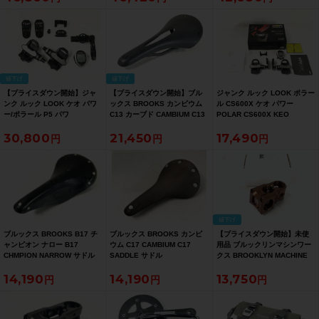
買い得SALE】
得SALE】
値下げ
値下げ
【プライスダウン開始】ジャ
【プライスダウン開始】ブル
ジャンク ルック LOOK ポラー
ンク ルック LOOK ケオ パワ
ックス BROOKS カンビウム
ル CS600X ケオ パワー
ー/ポラール P5 パワ
C13 カーブド CAMBIUM C13
POLAR CS600X KEO
ー/CS600X KEO
CURVED サドル カーボン【お
POWER ビンディングペダル
30,800
21,450
17,490
POWER/POLAR P5
買い得SALE】
POWER/CS600X ビンディン
グペダル【お買い得SALE】
値下げ
ブルックス BROOKS B17 チ
ブルックス BROOKS カンビ
【プライスダウン開始】未使
ャンピオン ナロー B17
ウム C17 CAMBIUM C17
用品 ブルックリンマシンワー
CHMPION NARROW サドル
SADDLE サドル
クス BROOKLYN MACHINE
WORKS フラット ラット ステ
14,190
14,190
13,750
ム FLAT RAT STEM
55mm/5°/31.8mm/OS【お買
い得SALE】