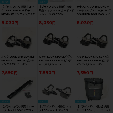
値下げ
値下げ
【プライスダウン開始】ルッ
【プライスダウン開始】未使
◆◆ブルックス BROOKS デ
ク LOOK SPD-SLペダル
用品 ルック LOOK カーボンボ
ィーシェイプド ツール バッグ
KEO2MAX ビンディングペダ
トルケージ CARBON
D-SHAPED TOOL BAG レザ
ル【お買い得SALE】
BOTTLE CAGE ホワイト【お
ー サドルバッグ（サイクルパ
8,030
8,030
8,030
買い得SALE】
ラダイス大阪より配送）
ルック LOOK SPD-SLペダル
ルック LOOK SPD-SLペダル
ルック LOOK SPD-SLペダル
KEO2MAX CARBON ビンデ
KEO2MAX CARBON ビンデ
KEO2MAX CARBON ビンデ
ィングペダル カーボン
ィングペダル カーボン
ィングペダル カーボン
7,590
7,590
7,590
値下げ
値下げ
値下げ
【プライスダウン開始】ジャ
【プライスダウン開始】ルッ
【プライスダウン開始】美品
ンク ルック LOOK エアロ ポ
ク LOOK ケオ 2 マックス
ルック LOOK リュックサック