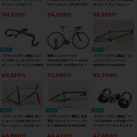
サイズ レッドホワイト
フレームセット 2014年 Mサイ
RS ロード フレームセット
ズ ブラック【お買い得
2019年 Sサイズ カーボン ホ
161,216
94,050
93,390
SALE】
ワイト【お買い得SALE】
値下げ
値下げ
【プライスダウン開始】ルッ
◆◆スペシャライズド
【プライスダウン開始】ブル
ク LOOK コンボ エアロ カー
SPECIALIZED アレー ALLEZ
ックリンマシンワークス
ボン ハンドル ステム COMBO
E5 SPORT 2022年モデル ア
BROOKLYN MACHINE
AERO CARBON
ルミ ロードバイク 49サイズ
WORKS STREET BMX 20.8
89,320
72,600
62,700
HANDLEBAR STEM
SHIMANO SORA R3000 2x9
フレームのみ TRANS
110mm/420mm【お買い得
速（サイクルパラダイス大阪
BLACK【お買い得SALE】
SALE】
より配送）
値下げ
値下げ
値下げ
【プライスダウン開始】訳ア
【プライスダウン開始】未使
【プライスダウン開始】ファ
リ ルック LOOK 566 ロード
用品 ブルックリンマシンワー
ベロ FAVERO ペダル型パワー
フレームセット 2011年 カー
クス BROOKLYN MACHINE
メーター アシオマ デュオ ル
ボン【お買い得SALE】
WORKS STREET BMX 20.8
ック ASSIOMA DUO LOOK
46,860
46,420
42,680
フレームのみ ED BLACK【お
ビンディングペダル【お買い