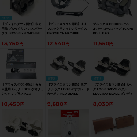
値下げ
【プライスダウン開始】未使
【プライスダウン開始】★★
ブルックス BROOKS ハンド
用品 ブルックリンマシンワー
ブルックリンマシンワークス
ルバー ロールバッグ SCAPE
クス BROOKLYN MACHINE
BROOKLYN MACHINE
ROLL BAG
WORKS フラット ラット ステ
WORKS 46T 170mm（サイク
13,750
12,540
11,550
ム FLAT RAT STEM
ルパラダイス山口より配送)
70mm/5°/31.8mm/OS【お買
【お買い得SALE】
い得SALE】
値下げ
値下げ
【プライスダウン開始】★★
【プライスダウン開始】訳ア
【プライスダウン開始】ルッ
未使用 ルック LOOK ケオクラ
リ ルック LOOK ケオブレード
ク LOOK SPD-SLペダル
シック 3 プラス KEO
カーボン KEO BLADE
KEO2MAX BLADE ビンディ
CLASSIC3 PLUS ビンディン
CARBON ビンディングペダル
ングペダル【お買い得SALE】
10,450
9,680
8,030
グペダル KEO GRIP セット
カーボン【お買い得SALE】
（サイクルパラダイス山口よ
り配送)【お買い得SALE】