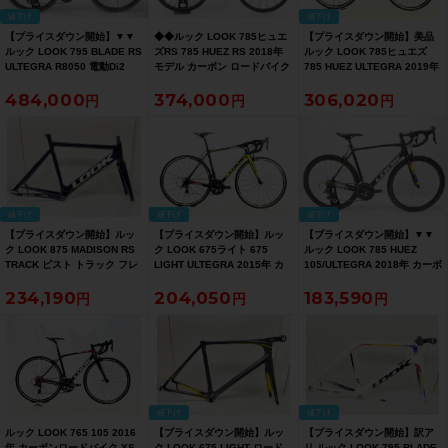
値下げ
値下げ
【プライスダウン開始】▼▼
◆◆ルック LOOK 785ヒュエ
【プライスダウン開始】美品
ルック LOOK 795 BLADE RS
ズRS 785 HUEZ RS 2018年
ルック LOOK 785ヒュエズ
ULTEGRA R8050 電動Di2
モデル カーボン ロードバイク
785 HUEZ ULTEGRA 2019年
2019年 カーボン ロードバイ
XSサイズ SHIMANO DURA-
カーボンロードバイク Sサイ
484,000
374,000
306,020
ク Sサイズ 2×11速【お買い得
ACE R9100 2x11速（サイク
ズ プロチームブラックグロッ
SALE】
ルパラダイス大阪より配送）
シー【お買い得SALE】
値下げ
値下げ
値下げ
【プライスダウン開始】ルッ
【プライスダウン開始】ルッ
【プライスダウン開始】▼▼
ク LOOK 875 MADISON RS
ク LOOK 675ライト 675
ルック LOOK 785 HUEZ
TRACK ピスト トラック フレ
LIGHT ULTEGRA 2015年 カ
105/ULTEGRA 2018年 カーボ
ームセット 2025年 Mサイズ
ーボンロードバイク Sサイズ
ン ロードバイク Mサイズ
234,190
204,050
183,590
ブラック【お買い得SALE】
プロチーム【お買い得SALE】
2×11速 ブラック【お買い得
SALE】
値下げ
値下げ
ルック LOOK 765 105 2016
【プライスダウン開始】ルッ
【プライスダウン開始】訳ア
年 カーボンロードバイク XS
ク LOOK 675 LIGHT ロード
リ ルック LOOK 795 BLADE