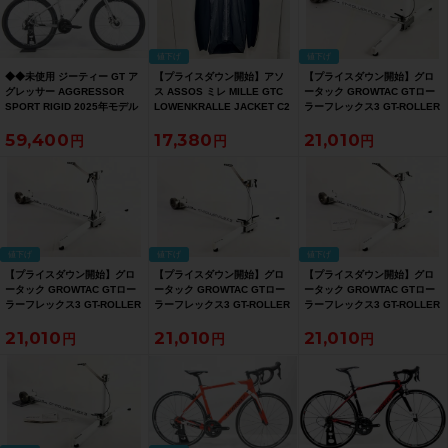
値下げ
値下げ
◆◆未使用 ジーティー GT ア
【プライスダウン開始】アソ
【プライスダウン開始】グロ
グレッサー AGGRESSOR
ス ASSOS ミレ MILLE GTC
ータック GROWTAC GTロー
SPORT RIGID 2025年モデル
LOWENKRALLE JACKET C2
ラーフレックス3 GT-ROLLER
アルミ マウンテンバイク MTB
XLサイズ ブラック【お買い得
FLEX 3 ハイブリッドローラー
59,400
17,380
21,010
Sサイズ SHIMANO
SALE】
ローラー台 サイクルトレーナ
TOURNEY 3x7速（サイクル
ー【お買い得SALE】
パラダイス大阪より配送）
値下げ
値下げ
値下げ
【プライスダウン開始】グロ
【プライスダウン開始】グロ
【プライスダウン開始】グロ
ータック GROWTAC GTロー
ータック GROWTAC GTロー
ータック GROWTAC GTロー
ラーフレックス3 GT-ROLLER
ラーフレックス3 GT-ROLLER
ラーフレックス3 GT-ROLLER
FLEX 3 ハイブリッドローラー
FLEX 3 ハイブリッドローラー
FLEX 3 ハイブリッドローラー
21,010
21,010
21,010
ローラー台 サイクルトレーナ
ローラー台 サイクルトレーナ
ローラー台 サイクルトレーナ
ー【お買い得SALE】
ー【お買い得SALE】
ー【お買い得SALE】