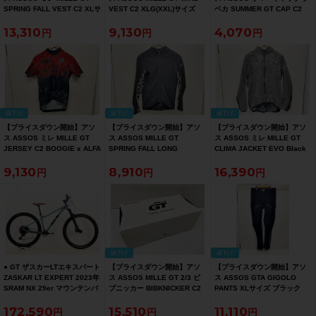
SPRING FALL VEST C2 XLサ
VEST C2 XLG(XXL)サイズ
ベカ SUMMER GT CAP C2
イズ ホワイト【お買い得
Moon Sand【お買い得
QHUBEKA フリーサイズ 【お
13,310
9,130
4,070
SALE】
SALE】
買い得SALE】
値下げ
値下げ
値下げ
【プライスダウン開始】アソ
【プライスダウン開始】アソ
【プライスダウン開始】アソ
ス ASSOS ミレ MILLE GT
ス ASSOS MILLE GT
ス ASSOS ミレ MILLE GT
JERSEY C2 BOOGIE x ALFA
SPRING FALL LONG
CLIMA JACKET EVO Black
ROMEO Lサイズ【お買い得
SLEEVE JERSEY Sサイズ ブ
Series XLサイズ ブラック
9,130
8,910
16,390
SALE】
ラック【お買い得SALE】
【お買い得SALE】
値下げ
値下げ
● GT ザスカーLTエキスパート
【プライスダウン開始】アソ
【プライスダウン開始】アソ
ZASKAR LT EXPERT 2023年
ス ASSOS MILLE GT 2/3 ビ
ス ASSOS GTA GIGOLO
SRAM NX 29er マウンテンバ
ブニッカー BIBKNICKER C2
PANTS XLサイズ ブラック
イク Boost規格 Sサイズ ジュ
blackSeries Lサイズ ブラッ
【お買い得SALE】
172,590
15,510
11,110
ーングローム
ク【お買い得SALE】