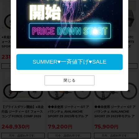
●未走行品 ジーティー GT フ
未使用品 ウッドマン
アソス ASSOS MILLE GTC
ォース スポーツ FORCE
WOODMAN カーボン シート
KIESPANZER BIB SHORTS
SPORT 2025 フルサス 29er
ポスト CARBO GT2 TI
C2 Black Series Lサイズ
マウンテンバイク Boost規格
31.8mm/570mm シートポス
231,781
14,190
16,390
Sサイズ ブラック ☆
ト カーボン
SUMMER♥一斉値下げ♥SALE
只今、品切れ中です。
只今、品切れ中です。
只今、品切れ中です。
閉じる
【プライスダウン開始】●未走
◆◆未使用 ジーティー GT ア
◆◆未使用 ジーティー GT ア
行品 ジーティー GT フォース
バランチェ AVALANCHE
バランチェ AVALANCHE
コンプ FORCE COMP 2026
SPORT 29 2023年モデル ア
SPORT 29 2023年モデル ア
フルサス 29er マウンテンバイ
ルミ マウンテンバイク MTB M
ルミ マウンテンバイク MTB M
248,930
79,200
75,900
ク Boost規格 Mサイズ レッド
サイズ microSHIFT 2x9速
サイズ microSHIFT 2x9速
☆【お買い得SALE】
（サイクルパラダイス大阪よ
（サイクルパラダイス大阪よ
り配送）
り配送）
只今、品切れ中です。
只今、品切れ中です。
只今、品切れ中です。