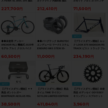
ス FENIX SL DISC 105 油圧
ルトドライブ 内装8段 油圧
ルセット アルミ 27.5インチ
DISC 2019年 カーボンロード
DISC ダイナモライト 折り畳
11速 ディスク(6穴) チューブ
227,700
212,410
71,500
バイク Sサイズ ホワイト【お
み自転車 20インチ スペースグ
レス2WAY シマノ（サイクル
買い得SALE】
レー/シルバー 【お買い得
パラダイス山口より配送)
SALE】
値下げ
◆◆未使用 アンカー
◆◆バーグテック BURGTEC
【プライスダウン開始】ルッ
ANCHOR RL1 機械式 2025年
エンデューロ マーク3 ステム
ク LOOK 875 MADISON RS
モデル アルミ クロスバイク
ENDURO MK3 STEM 35-
TRACK ピスト トラック フレ
420サイズ SHIMANO 3x8速
42.5mm（サイクルパラダイ
ームセット 2025年 Mサイズ
60,500
11,000
234,190
（サイクルパラダイス大阪よ
ス大阪より配送）
ブラック【お買い得SALE】
り配送）
値下げ
値下げ
値下げ
【プライスダウン開始】▼▼
【プライスダウン開始】美品
【プライスダウン開始】未使
美品 ボントレガー
タイム TIME サイロン
用品 オデッセイ ODYSSEY
BONTRAER AEOLUS RSL
SCYLON LIMITED EDITION
キリングトン スプロケット
VR-Cステム一体型 カーボン
クラシックロゴ DURA-ACE 電
KILLINGTON SPROCKET
38,500
411,840
3,960
ドロップハンドル 420mm
動Di2 2018年 カーボンロード
28T チェーンリング【お買い
110mm リコール対策品（サイ
バイク XSサイズ ブラック
得SALE】