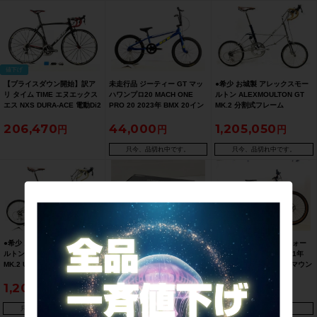
クルパラダイス福岡より配
【お買い得SALE】
送）【お買い得SALE】
値下げ
【プライスダウン開始】訳ア
未走行品 ジーティー GT マッ
●希少 お城製 アレックスモー
リ タイム TIME エヌエックス
ハワンプロ20 MACH ONE
ルトン ALEXMOULTON GT
エス NXS DURA-ACE 電動Di2
PRO 20 2023年 BMX 20イン
MK.2 分割式フレーム
2014年 カーボンロードバイク
チ ブルー ☆
ULTEGRA 17インチ ステンレ
206,470
44,000
1,205,050
Sサイズ フラムルージュ【お
ス/ネイビー ◇
買い得SALE】
只今、品切れ中です。
只今、品切れ中です。
●希少 お城製 アレックスモー
アソス ASSOS MILLE GTS
●美品 ジーティー GT フォー
ルトン ALEXMOULTON GT
BIB SHORTS C2 Black
ス FORCE 29 PRO 2021年
MK.2 ULTEGRA 分割式フレー
Series Lサイズ
SLX/XT フルサス 29er マウン
ム 17インチ ステンレス/ネイ
テンバイク Boost規格 Mサイ
1,205,050
16,390
421,960
ビー ◇
ズ ブラック
只今、品切れ中です。
只今、品切れ中です。
只今、品切れ中です。