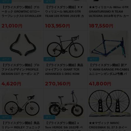
値下げ
値下げ
【プライスダウン開始】グロ
【プライスダウン開始】▼▼
★★ウィリエール Wilier GTR
ータック GROWTAC GTロー
ウィリエール WILIER GTR
GRANTURISMO R TEAM
ラーフレックス3 GT-ROLLER
TEAM 105 R7000 2021年 カ
ULTEGRA 2016年モデル カー
FLEX 3 ハイブリッドローラー
ーボン ロードバイク M(50)サ
ボン ロードバイク Sサイズ
21,010
103,950
187,550
ローラー台 サイクルトレーナ
イズ 2×11速【お買い得
2×11速 ブラック（サイクルパ
ー【お買い得SALE】
SALE】
ラダイス山口より配送)
値下げ
値下げ
値下げ
【プライスダウン開始】プロ
【プライスダウン開始】美品
【プライスダウン開始】訳ア
ファイルデザイン PROFILE
ジャイアント GIANT TCR
リ AVAN GARAGE FR-CAB01
DESIGN CGT カーボン エア
ADVANCED 1 DISC KOM
ユニコーンガンダム2号機 バ
ロバー CGT CARBON AERO
ULTEGRA 2022年 カーボンロ
ンシィ・ノルン ロード フレー
4,620
270,160
41,800
BAR DHバー、TTハンドル カ
ードバイク Mサイズ ブラック
ムセット 2018年 500サイズ
ーボン【お買い得SALE】
クロム【お買い得SALE】
(M) カーボン 【お買い得
SALE】
値下げ
値下げ
【プライスダウン開始】美品
【プライスダウン開始】●
★★マヴィック MAVIC
リドレー RIDLEY フェニック
Tern VERGE S8i 2022年 ベ
CROSSMAX SL 27.5 ホイー