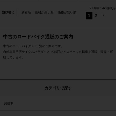
91
件中
1
-
60
件表示
並び替え
新着順
価格が高い順
価格が安い順
1
2
中古のロードバイク通販のご案内
中古のロードバイク GT一覧のご案内です。
自転車専門店サイクルパラダイスではGTなどスポーツ自転車を通販・販売・買
取しています。
カテゴリで探す
完成車