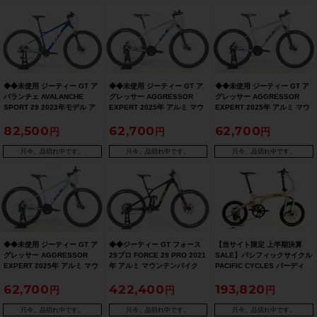
◆◆未使用 ジーティー GT ア
◆◆未使用 ジーティー GT ア
◆◆未使用 ジーティー GT ア
バランチェ AVALANCHE
グレッサー AGGRESSOR
グレッサー AGGRESSOR
SPORT 29 2023年モデル ア
EXPERT 2025年 アルミ マウ
EXPERT 2025年 アルミ マウ
ルミ マウンテンバイク MTB M
ンテンバイク MTB Sサイズ
ンテンバイク MTB Mサイズ
82,500
62,700
62,700
サイズ microSHIFT 2x9速
SHIMANO TOURNEY 3x8速
SHIMANO TOURNEY 3x8速
（サイクルパラダイス大阪よ
（サイクルパラダイス大阪よ
（サイクルパラダイス大阪よ
り配送）
り配送）
り配送）
只今、品切れ中です。
只今、品切れ中です。
只今、品切れ中です。
◆◆未使用 ジーティー GT ア
◆◆ジーティー GT フォース
【当サイト限定 上半期決算
グレッサー AGGRESSOR
29プロ FORCE 29 PRO 2021
SALE】パシフィックサイクル
EXPERT 2025年 アルミ マウ
年 アルミ マウンテンバイク
PACIFIC CYCLES バーディ
ンテンバイク MTB XSサイズ
MTB Mサイズ SHIMANO
GT BIRDY GT 2019年 SRAM
62,700
422,400
193,820
SHIMANO TOURNEY 3x8速
DEORE XT M8100 1x12速 フ
XS 折り畳み自転車 18インチ
（サイクルパラダイス大阪よ
ルサス（サイクルパラダイス
デザートイエロー 【期間限定
り配送）
大阪より配送）
8/26 午前10時迄】
只今、品切れ中です。
只今、品切れ中です。
只今、品切れ中です。