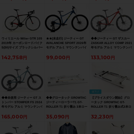
ウィリエール Wilier GTR 105
★★[未走行] ジーティー GT
◆◆ジーティー GT ザスカー
2019年 カーボンロードバイク
AVALANCHE SPORT 2026年
ZASKAR ALLOY COMP 2021
S(50)サイズ ブラックシルバー
モデル アルミ マウンテンバイ
年モデル アルミ マウンテンバ
ク Mサイズ 9速 ダスティ?ブ
イク MTB SRAM SX EAGLE
142,758
99,000
133,100
ルー（サイクルパラダイス山
1x12速（サイクルパラダイス
口より配送)
大阪より配送）
値下げ
◆◆未使用 ジーティー GT ス
◆◆グロータック GROWTAC
【プライスダウン開始】グロ
トンパー STOMPER FS 2024
ジーティーローラーT1 GT-
ータック GROWTAC GT-
年モデル アルミ マウンテンバ
ROLLER T1 折り畳み 3本ロー
ROLLER T1 折り畳み式3本ロ
イク MTB microSHIFT 1x10
ラー ローラー台（サイクルパ
ーラー ローラー台 サイクルト
165,000
35,090
32,230
速 キッズ ジュニア ユース
ラダイス大阪より配送）
レーナー【お買い得SALE】
（サイクルパラダイス大阪よ
り配送）