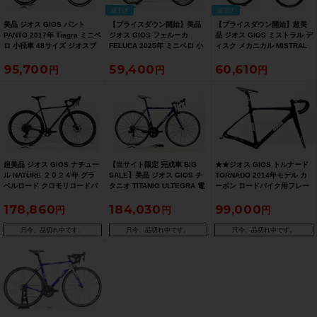
値下げ
値下げ
美品 ジオス GIOS パント
【プライスダウン開始】美品
【プライスダウン開始】超美
PANTO 2017年 Tiagra ミニベ
ジオス GIOS フェルーカ
品 ジオス GIOS ミストラル デ
ロ 小径車 48サイズ ジオスブ
FELUCA 2025年 ミニベロ 小
ィスク メカニカル MISTRAL
ルー
径車 20インチ ブルー 【お買
DISC MECHANICAL 機械式
95,700
59,400
60,610
い得SALE】
DISC 2023年 クロスバイク
52サイズ ブラック 【お買い得
SALE】
超美品 ジオス GIOS ナチュー
【当サイト限定 完成車 BIG
★★ジオス GIOS トルナード
ル NATURE ２０２４年 グラ
SALE】美品 ジオス GIOS チ
TORNADO 2014年モデル カ
ベルロード クロモリロードバ
タニオ TITANIO ULTEGRA 電
ーボン ロードバイク用フレー
イク 50サイズ レッド
動Di2 2013 ロードバイク 48
ムセット 530サイズ ブラック
178,860
184,030
99,000
サイズ ブルー【期間限定 3/26
（サイクルパラダイス山口よ
午前10時迄】
り配送)
只今、品切れ中です。
只今、品切れ中です。
只今、品切れ中です。