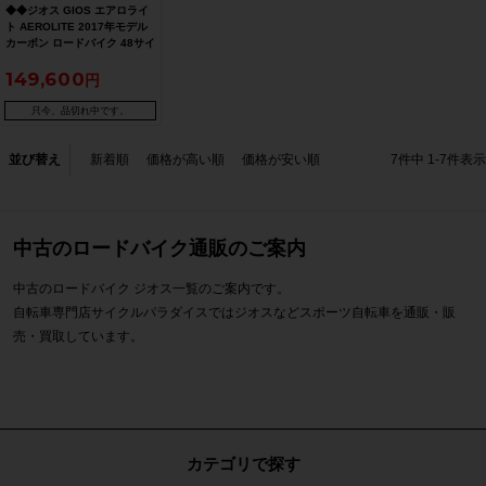
◆◆ジオス GIOS エアロライ
ト AEROLITE 2017年モデル
カーボン ロードバイク 48サイ
ズ SHIMANO ULTEGRA
149,600
R8000 2x11速（サイクルパラ
ダイス大阪より配送）
只今、品切れ中です。
並び替え
新着順
価格が高い順
価格が安い順
7
件中
1
-
7
件表示
中古のロードバイク通販のご案内
中古のロードバイク ジオス一覧のご案内です。
自転車専門店サイクルパラダイスではジオスなどスポーツ自転車を通販・販
売・買取しています。
カテゴリで探す